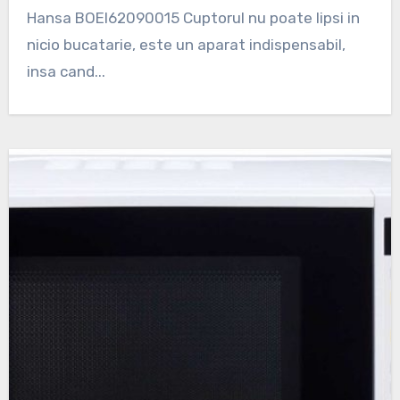
Hansa BOEI62090015 Cuptorul nu poate lipsi in
nicio bucatarie, este un aparat indispensabil,
insa cand...