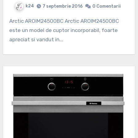
k24
7 septembrie 2016
0 Comentarii
Arctic AROIM24500BC Arctic AROIM24500BC
este un model de cuptor incorporabil, foarte
apreciat si vandut in...