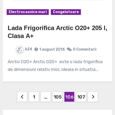
Electrocasnice mari
Congelatoare
Lada Frigorifica Arctic O20+ 205 l,
Clasa A+
k24
1 august 2016
0 Comentarii
Arctic O20+ Arctic 020+ este o lada frigorifica
de dimensiuni relativ mici, ideala in situatia...
Navigare
1
…
105
106
107
în