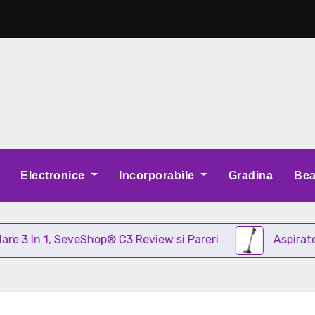
Electronice
Incorporabile
Gradina
Bea
 1, SeveShop® C3 Review si Pareri
Aspirator vertica