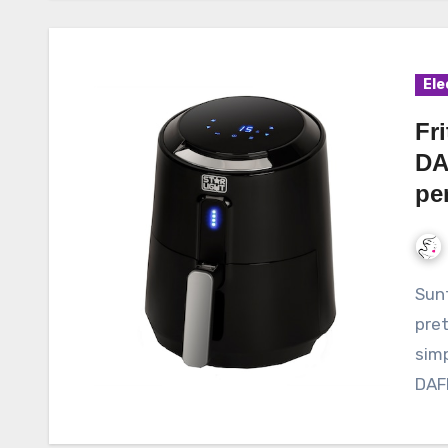
Ele
Fri
DA
pe
Sunteti in cautarea unei friteuze cu ulei bune la
pret
simp
DAFB