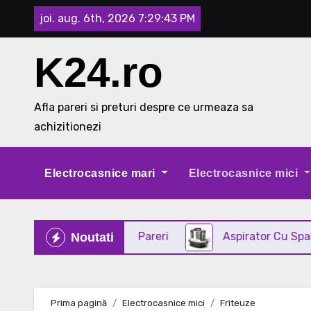
Skip
joi. aug. 6th, 2026
7:29:44 PM
to
content
K24.ro
Afla pareri si preturi despre ce urmeaza sa
achizitionezi
Electrocasnice mari
Electrocasnice mici
n INOX Review si Pareri
Aspirator Cu Spalare 3 In
Noutati
Prima pagină
Electrocasnice mici
Friteuze