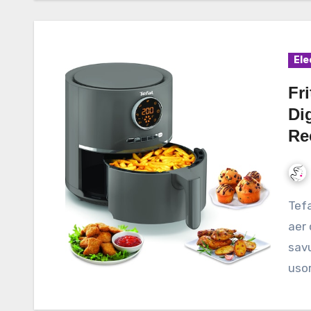
Ele
Fri
Di
Re
Tefal Ultra Fry Digital EY111B15 este o friteuza cu
aer 
savu
usor