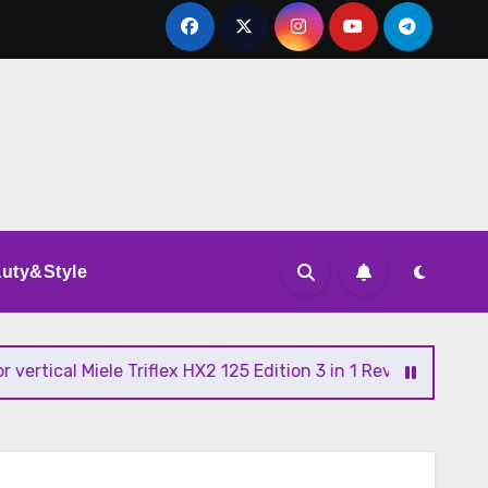
uty&Style
l Miele Triflex HX2 125 Edition 3 in 1 Review si Pareri