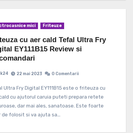
ctrocasnice mici
Friteuze
teuza cu aer cald Tefal Ultra Fry
gital EY111B15 Review si
comandari
k24
22 mai 2023
0 Comentarii
cald cu ajutorul caruia puteti prepara retete
roase, dar mai ales, sanatoase. Este foarte
 de folosit si va ajuta sa…