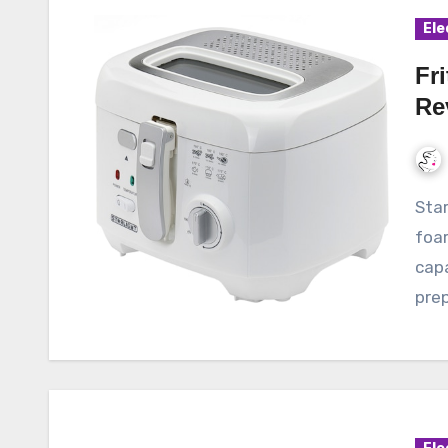
Ele
Fr
Re
Star-Light OFB-2518WH este un model de friteuza
foar
capa
prep