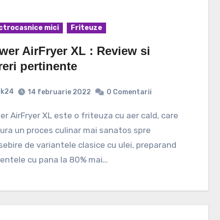
ctrocasnice mici
Friteuze
wer AirFryer XL : Review si
reri pertinente
k24
14 februarie 2022
0 Comentarii
ura un proces culinar mai sanatos spre
ebire de variantele clasice cu ulei, preparand
mentele cu pana la 80% mai…