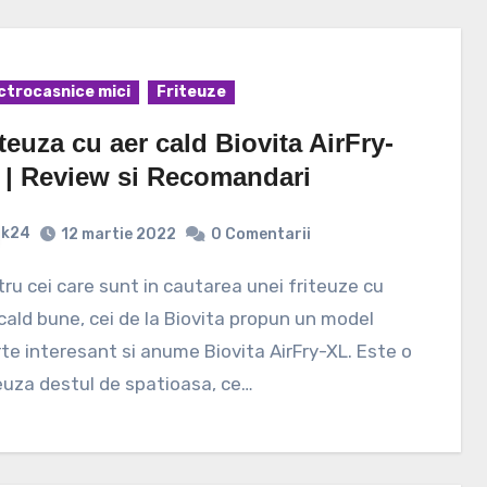
ctrocasnice mici
Friteuze
teuza cu aer cald Biovita AirFry-
 | Review si Recomandari
k24
12 martie 2022
0 Comentarii
cald bune, cei de la Biovita propun un model
te interesant si anume Biovita AirFry-XL. Este o
euza destul de spatioasa, ce…