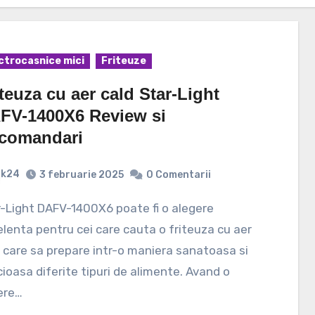
ctrocasnice mici
Friteuze
teuza cu aer cald Star-Light
FV-1400X6 Review si
comandari
k24
3 februarie 2025
0 Comentarii
lenta pentru cei care cauta o friteuza cu aer
 care sa prepare intr-o maniera sanatoasa si
cioasa diferite tipuri de alimente. Avand o
ere…