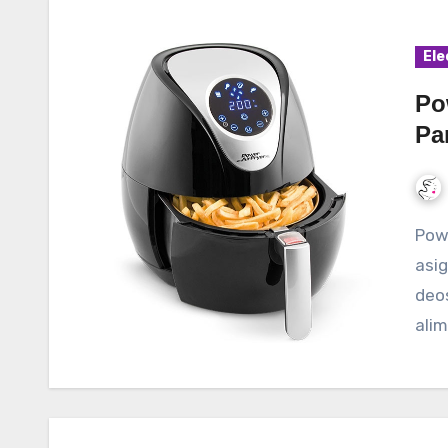
Ele
Po
Pa
Power AirFryer XL este o friteuza cu aer cald, care
asig
deos
ali