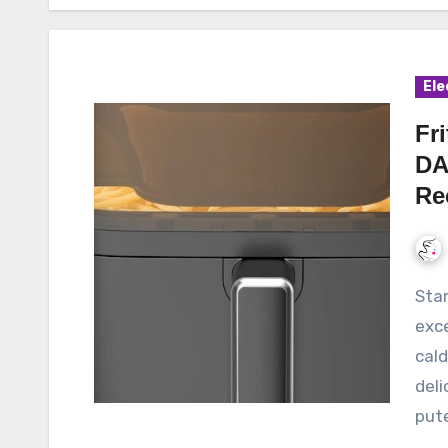
Ele
Fri
DA
Re
Star-Light DAFV-1400X6 poate fi o alegere
exce
cald
deli
put