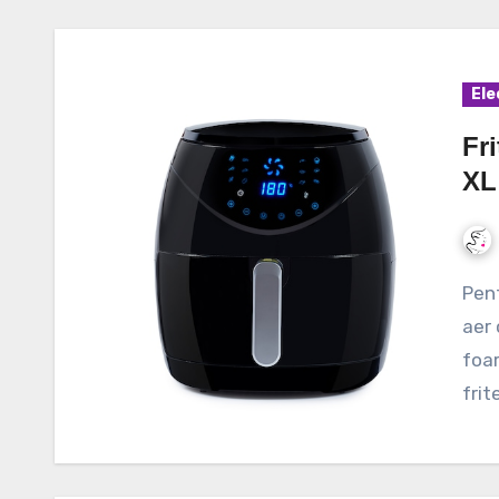
Ele
Fri
XL
Pentru cei care sunt in cautarea unei friteuze cu
aer 
foar
frit