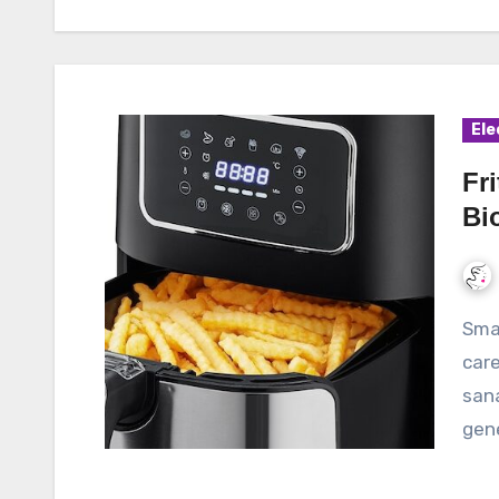
Ele
Fri
Bi
Smarty Airfryer Bio-Fry este o friteuza fara ulei
care
sana
gene