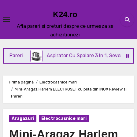
Skip
to
K24.ro
content
Afla pareri si preturi despre ce urmeaza sa
achizitionezi
i
Aspirator Cu Spalare 3 In 1, SeveShop® C3 Review
Prima pagină
Electrocasnice mari
Mini-Aragaz Harlem ELECTROSET cu plita din INOX Review si
Pareri
Aragazuri
Electrocasnice mari
Mini-Aragaz Harlem