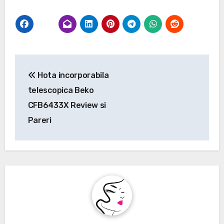
Navigare
Hota incorporabila
în
telescopica Beko
articole
CFB6433X Review si
Pareri