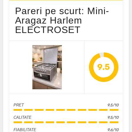
Pareri pe scurt: Mini-
Aragaz Harlem
ELECTROSET
9.5
PRET
9.5/10
CALITATE
9.5/10
FIABILITATE
9.6/10