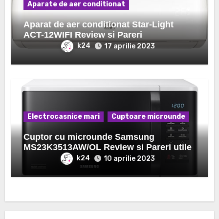
Aparate de aer conditionat
Aparat de aer conditionat Star-Light
ACT-12WIFI Review si Pareri
k24
17 aprilie 2023
Electrocasnice mari
Cuptoare microunde
Cuptor cu microunde Samsung
MS23K3513AW/OL Review si Pareri utile
k24
10 aprilie 2023