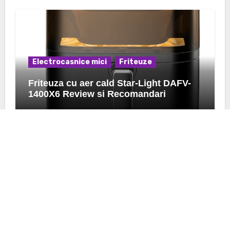
Electrocasnice mici
Friteuze
Friteuza cu aer cald Star-Light DAFV-
1400X6 Review si Recomandari
K24.ro
Afla pareri si preturi despre ce urmeaza sa achizitionezi