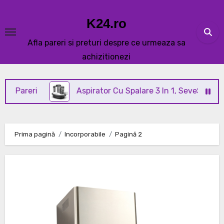
Skip
to
K24.ro
content
Afla pareri si preturi despre ce urmeaza sa
achizitionezi
Aspirator Cu Spalare 3 In 1, SeveShop® C3 Review 
Prima pagină
Incorporabile
Pagină 2