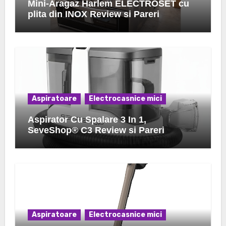
Mini-Aragaz Harlem ELECTROSET cu
plita din INOX Review si Pareri
Aspiratoare
Electrocasnice mici
Aspirator Cu Spalare 3 In 1,
SeveShop® C3 Review si Pareri
Aspiratoare
Electrocasnice mici