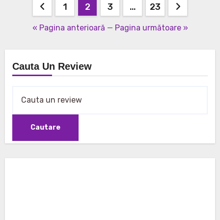
Navigare
1
2
3
…
23
în
« Pagina anterioară
—
Pagina următoare »
articole
Cauta Un Review