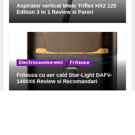
Aspirator vertical Miele Triflex HX2 125
Edition 3 in 1 Review si Pareri
Electrocasnice mici
Friteuze
Friteuza cu aer cald Star-Light DAFV-
1400X6 Review si Recomandari