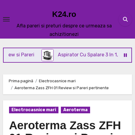
Skip
to
K24.ro
content
Afla pareri si preturi despre ce urmeaza sa
achizitionezi
i Pareri
Aspirator Cu Spalare 3 In 1, SeveShop® C3
Prima pagină
Electrocasnice mari
Aeroterma Zass ZFH 01 Review si Pareri pertinente
Electrocasnice mari
Aeroterma
Aeroterma Zass ZFH