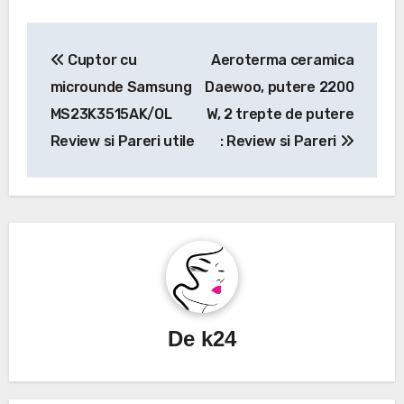
Navigare
Cuptor cu
Aeroterma ceramica
în
microunde Samsung
Daewoo, putere 2200
articole
MS23K3515AK/OL
W, 2 trepte de putere
Review si Pareri utile
: Review si Pareri
De
k24