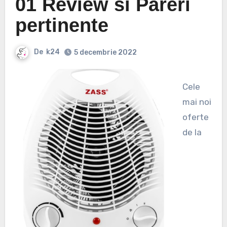
01 Review si Pareri
pertinente
De
k24
5 decembrie 2022
Cele
mai noi
oferte
de la