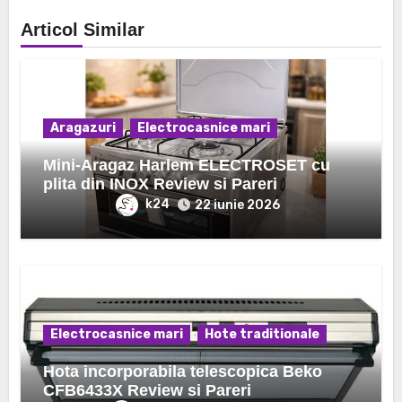
Articol Similar
Aragazuri
Electrocasnice mari
Mini-Aragaz Harlem ELECTROSET cu
plita din INOX Review si Pareri
k24
22 iunie 2026
Electrocasnice mari
Hote traditionale
Hota incorporabila telescopica Beko
CFB6433X Review si Pareri