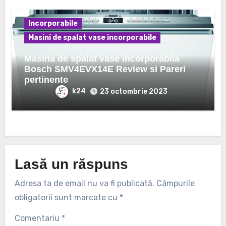
Incorporabile
Masini de spalat vase incorporabile
Masina de spalat vase incorporabila
Bosch SMV4EVX14E Review si Pareri
pertinente
k24
23 octombrie 2023
Lasă un răspuns
Adresa ta de email nu va fi publicată.
Câmpurile
obligatorii sunt marcate cu
*
Comentariu
*