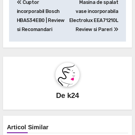
Cuptor
Masina de spalat
în
incorporabil Bosch
vase incorporabila
articole
HBA534EB0 | Review
Electrolux EEA71210L
si Recomandari
Review si Pareri
De
k24
Articol Similar