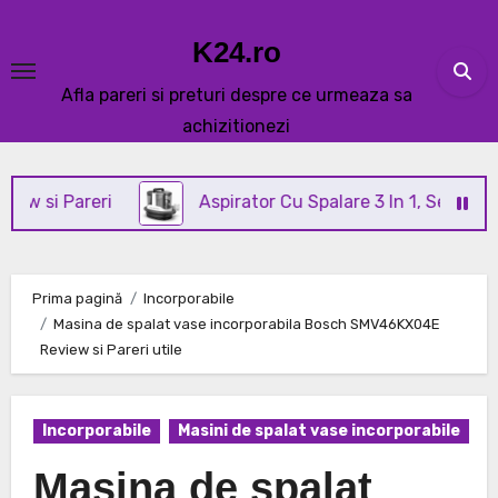
Skip
to
K24.ro
content
Afla pareri si preturi despre ce urmeaza sa
achizitionezi
areri
Aspirator Cu Spalare 3 In 1, SeveShop® C3 R
Prima pagină
Incorporabile
Masina de spalat vase incorporabila Bosch SMV46KX04E
Review si Pareri utile
Incorporabile
Masini de spalat vase incorporabile
Masina de spalat