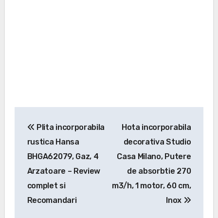
Navigare
Plita incorporabila
Hota incorporabila
în
rustica Hansa
decorativa Studio
articole
BHGA62079, Gaz, 4
Casa Milano, Putere
Arzatoare – Review
de absorbtie 270
complet si
m3/h, 1 motor, 60 cm,
Recomandari
Inox