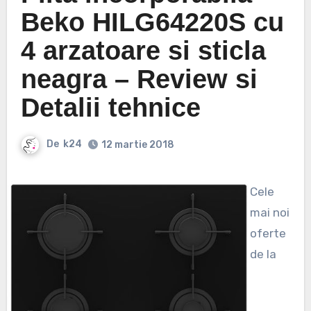
Beko HILG64220S cu
4 arzatoare si sticla
neagra – Review si
Detalii tehnice
De
k24
12 martie 2018
Cele
mai noi
oferte
de la