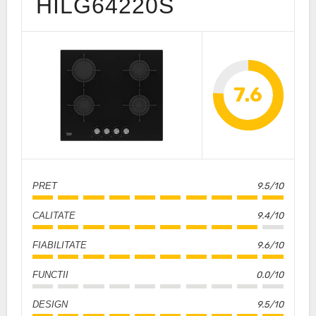
HILG64220S
7.6
PRET
9.5/10
CALITATE
9.4/10
FIABILITATE
9.6/10
FUNCTII
0.0/10
DESIGN
9.5/10