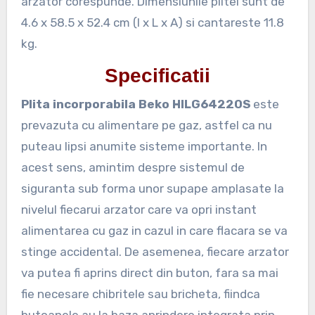
arzator corespunde. Dimensiunile plitei sunt de
4.6 x 58.5 x 52.4 cm (l x L x A) si cantareste 11.8
kg.
Specificatii
Plita incorporabila Beko HILG64220S
este
prevazuta cu alimentare pe gaz, astfel ca nu
puteau lipsi anumite sisteme importante. In
acest sens, amintim despre sistemul de
siguranta sub forma unor supape amplasate la
nivelul fiecarui arzator care va opri instant
alimentarea cu gaz in cazul in care flacara se va
stinge accidental. De asemenea, fiecare arzator
va putea fi aprins direct din buton, fara sa mai
fie necesare chibritele sau bricheta, fiindca
butoanele au la baza aprindere integrata prin