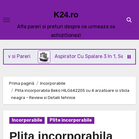
Skip
to
K24.ro
content
Afla pareri si preturi despre ce urmeaza sa
achizitionezi
areri
Aspirator Cu Spalare 3 In 1, SeveShop® C3 Re
Prima pagină
Incorporabile
Plita incorporabila Beko HILG64220S cu 4 arzatoare si sticla
neagra – Review si Detalii tehnice
Incorporabile
Plite incorporabile
Plita incorporabila