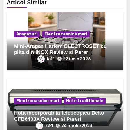
Articol Similar
Aragazuri
Electrocasnice mari
Mini-Aragaz Harlem ELECTROSET cu
plita din INOX Review si Pareri
k24
22 iunie 2026
Electrocasnice mari
Hote traditionale
Hota incorporabila telescopica Beko
CFB6433X Review si Pareri
k24
24 aprilie 2023