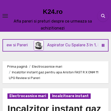
Skip
to
K24.ro
content
Afla pareri si preturi despre ce urmeaza sa
achizitionezi
i Pareri
Aspirator Cu Spalare 3 In 1, SeveShop® C3
Prima pagină
Electrocasnice mari
Incalzitor instant gaz pentru apa Ariston FAST R X ONM 11
LPG Review si Pareri
Electrocasnice mari
Incalzitoare instant
Incalzitor instant gaz