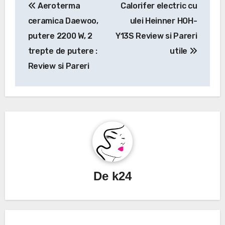
Aeroterma
Calorifer electric cu
în
ceramica Daewoo,
ulei Heinner HOH-
articole
putere 2200 W, 2
Y13S Review si Pareri
trepte de putere :
utile
Review si Pareri
De
k24