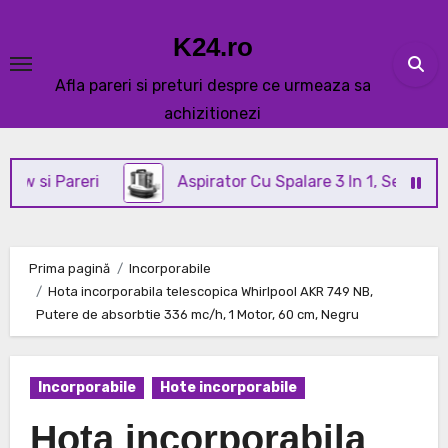
Skip
to
K24.ro
content
Afla pareri si preturi despre ce urmeaza sa
achizitionezi
areri
Aspirator Cu Spalare 3 In 1, SeveShop® C3 Re
Prima pagină
Incorporabile
Hota incorporabila telescopica Whirlpool AKR 749 NB,
Putere de absorbtie 336 mc/h, 1 Motor, 60 cm, Negru
Incorporabile
Hote incorporabile
Hota incorporabila