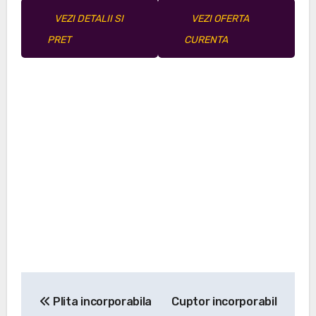
VEZI DETALII SI
VEZI OFERTA
PRET
CURENTA
Navigare
Plita incorporabila
Cuptor incorporabil
în