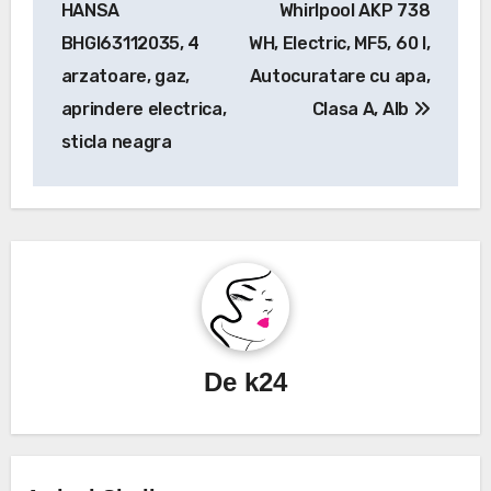
HANSA
Whirlpool AKP 738
articole
BHGI63112035, 4
WH, Electric, MF5, 60 l,
arzatoare, gaz,
Autocuratare cu apa,
aprindere electrica,
Clasa A, Alb
sticla neagra
De
k24