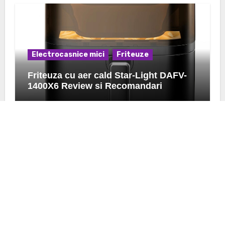
Electrocasnice mici
Friteuze
Friteuza cu aer cald Star-Light DAFV-
1400X6 Review si Recomandari
K24.ro
Afla pareri si preturi despre ce urmeaza sa achizitionezi