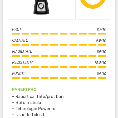
PRET
9.7/10
CALITATE
9.8/10
FIABILITATE
9.9/10
REZISTENTA
10.0/10
FUNCTII
9.9/10
PARERI PRO
Raport calitate/pret bun
Bol din sticla
Tehnologie Powerlix
Usor de folosit