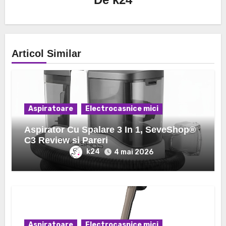
Articol Similar
Aspiratoare
Electrocasnice mici
Aspirator Cu Spalare 3 In 1, SeveShop®
C3 Review si Pareri
k24
4 mai 2026
Aspiratoare
Electrocasnice mici