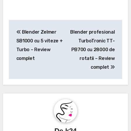
Navigare
Blender Zelmer
Blender profesional
în
SB1000 cu 5 viteze +
TurboTronic TT-
articole
Turbo – Review
PB700 cu 28000 de
complet
rotatii – Review
complet
De
k24