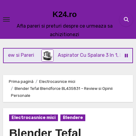
Skip
to
K24.ro
content
Afla pareri si preturi despre ce urmeaza sa
achizitionezi
i Pareri
Aspirator Cu Spalare 3 In 1, SeveShop® C3
Prima pagină
Electrocasnice mici
Blender Tefal Blendforce BL435831 – Review si Opinii
Personale
Electrocasnice mici
Blendere
Blender Tefal