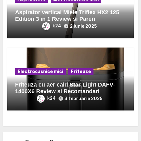
Aspirator vertical Miele Triflex HX2 125
Edition 3 in 1 Review si Pareri
k24
2 iunie 2025
Electrocasnice mici
Friteuze
Friteuza cu aer cald Star-Light DAFV-
1400X6 Review si Recomandari
k24
3 februarie 2025