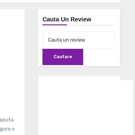
Cauta Un Review
vazuta
igura o