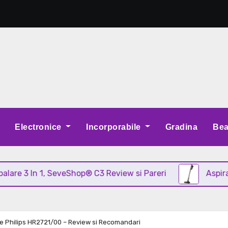
Electronice
Incorporabile
Gradina
Bea
In 1, SeveShop® C3 Review si Pareri
Aspirator vert
e Philips HR2721/00 – Review si Recomandari