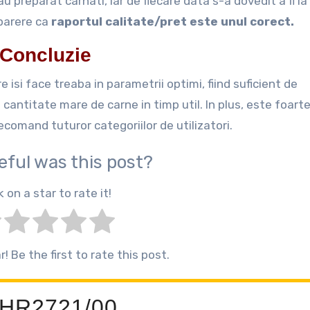
u preparat carnati, iar de fiecare data s-a dovedit a fi la
 parere ca
raportul calitate/pret este unul corect.
Concluzie
 isi face treaba in parametrii optimi, fiind suficient de
antitate mare de carne in timp util. In plus, este foart
recomand tuturor categoriilor de utilizatori.
eful was this post?
k on a star to rate it!
! Be the first to rate this post.
s HR2721/00