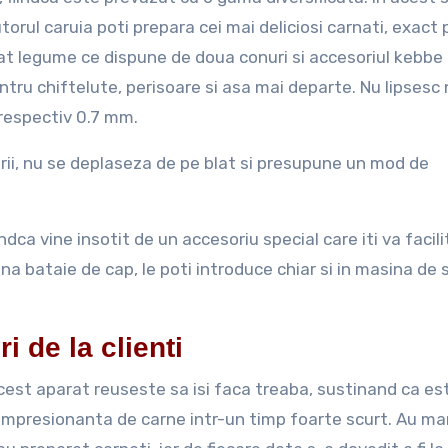
orul caruia poti prepara cei mai deliciosi carnati, exact 
cat legume ce dispune de doua conuri si accesoriul kebbe
tru chiftelute, perisoare si asa mai departe. Nu lipsesc n
 respectiv 0.7 mm.
arii, nu se deplaseza de pe blat si presupune un mod de
dca vine insotit de un accesoriu special care iti va facili
ina bataie de cap, le poti introduce chiar si in masina de 
ri de la clienti
cest aparat reuseste sa isi faca treaba, sustinand ca es
 impresionanta de carne intr-un timp foarte scurt. Au ma