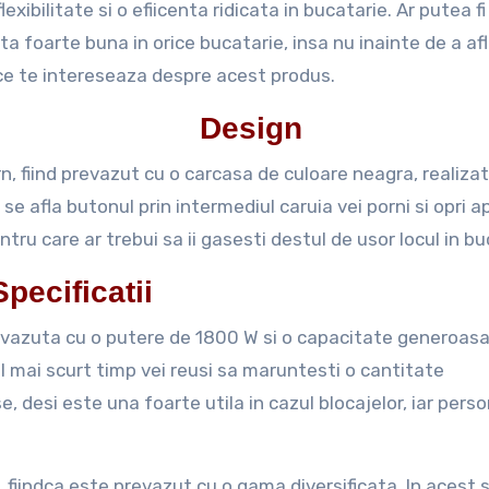
lexibilitate si o efiicenta ridicata in bucatarie. Ar putea fi
ta foarte buna in orice bucatarie, insa nu inainte de a af
ce te intereseaza despre acest produs.
Design
, fiind prevazut cu o carcasa de culoare neagra, realizat
 se afla butonul prin intermediul caruia vei porni si opri a
tru care ar trebui sa ii gasesti destul de usor locul in bu
Specificatii
vazuta cu o putere de 1800 W si o capacitate generoas
l mai scurt timp vei reusi sa maruntesti o cantitate
, desi este una foarte utila in cazul blocajelor, iar perso
, fiindca este prevazut cu o gama diversificata. In acest 