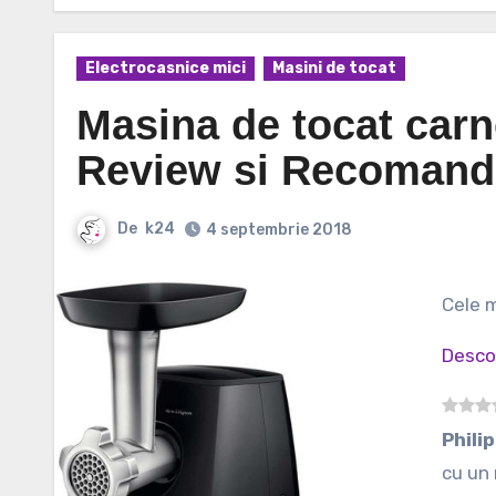
Electrocasnice mici
Masini de tocat
Masina de tocat carn
Review si Recomand
De
k24
4 septembrie 2018
Cele
Desco
Phil
cu un 