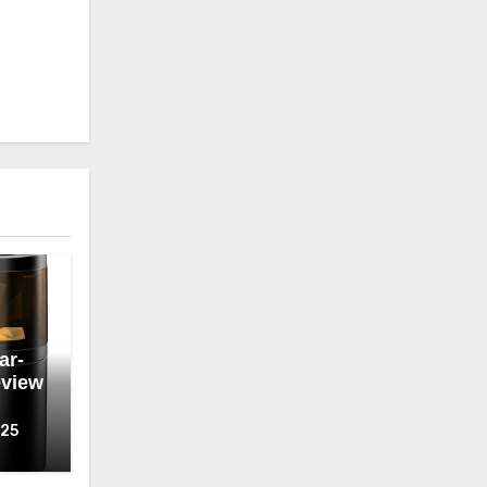
ar-
eview
025