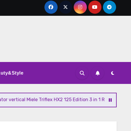
uty&Style
ical Miele Triflex HX2 125 Edition 3 in 1 Review si Pareri