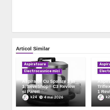
Articol Similar
Aspiratoare
Aspir
Electrocasnice mici
Elect
Aspirator Cu Spalare 3 In
Aspira
1, SeveShop® C3 Review
Trifle
si Pareri
1 Revi
k24
k
4 mai 2026