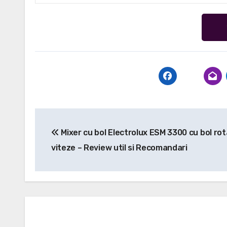
Navigare
Mixer cu bol Electrolux ESM 3300 cu bol rota
în
viteze – Review util si Recomandari
articole