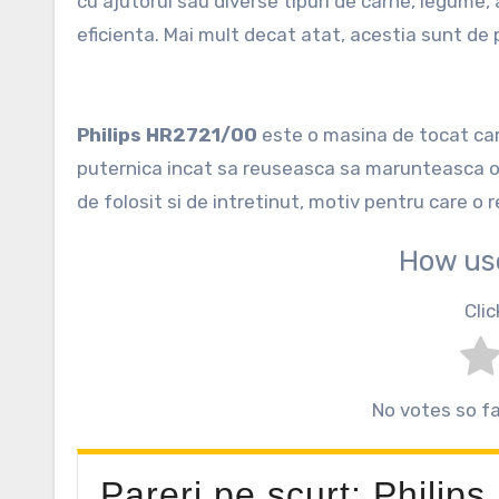
cu ajutorul sau diverse tipuri de carne, legume, a
eficienta. Mai mult decat atat, acestia sunt de
Philips HR2721/00
este o masina de tocat care
puternica incat sa reuseasca sa marunteasca o c
de folosit si de intretinut, motiv pentru care o 
How us
Clic
No votes so far
Pareri pe scurt: Philip