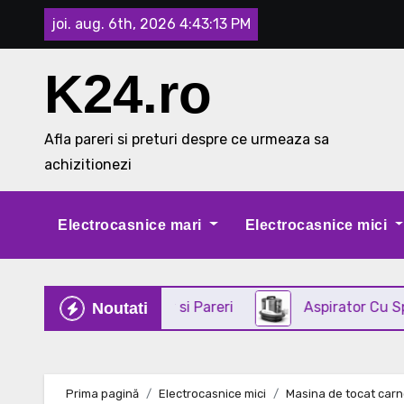
Skip
joi. aug. 6th, 2026
4:43:14 PM
to
content
K24.ro
Afla pareri si preturi despre ce urmeaza sa
achizitionezi
Electrocasnice mari
Electrocasnice mici
 din INOX Review si Pareri
Aspirator Cu Spalare 3 
Noutati
Prima pagină
Electrocasnice mici
Masina de tocat carn