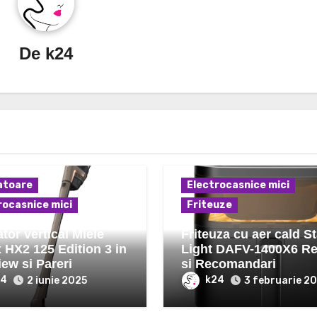
De
k24
atoare
Electrocasnice mici
rocasnice mici
Friteuze
tor vertical Miele
Friteuza cu aer cald St
x HX2 125 Edition 3 in
Light DAFV-1400X6 R
ew si Pareri
si Recomandari
24
k24
2 iunie 2025
3 februarie 2