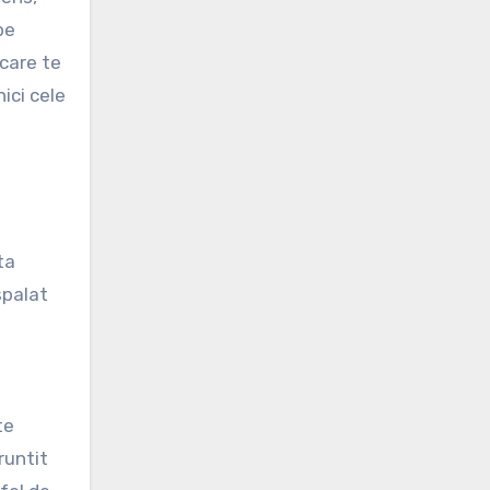
pe
 care te
ici cele
ta
spalat
te
runtit