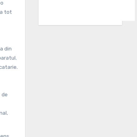
 o
la tot
a din
paratul.
catarie.
a de
nal,
sens,