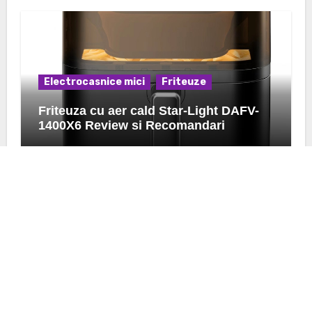
Electrocasnice mici
Friteuze
Friteuza cu aer cald Star-Light DAFV-
1400X6 Review si Recomandari
K24.ro
Afla pareri si preturi despre ce urmeaza sa achizitionezi