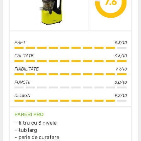
7.6
PRET
9.3/10
CALITATE
9.6/10
FIABILITATE
9.7/10
FUNCTII
0.0/10
DESIGN
9.2/10
PARERI PRO
filtru cu 3 nivele
tub larg
perie de curatare