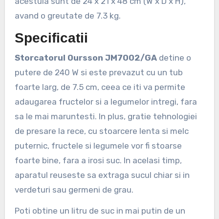
acestuia sunt de 24 x 21 x 48 cm (W x D x H),
avand o greutate de 7.3 kg.
Specificatii
Storcatorul Oursson JM7002/GA
detine o
putere de 240 W si este prevazut cu un tub
foarte larg, de 7.5 cm, ceea ce iti va permite
adaugarea fructelor si a legumelor intregi, fara
sa le mai maruntesti. In plus, gratie tehnologiei
de presare la rece, cu stoarcere lenta si melc
puternic, fructele si legumele vor fi stoarse
foarte bine, fara a irosi suc. In acelasi timp,
aparatul reuseste sa extraga sucul chiar si in
verdeturi sau germeni de grau.
Poti obtine un litru de suc in mai putin de un