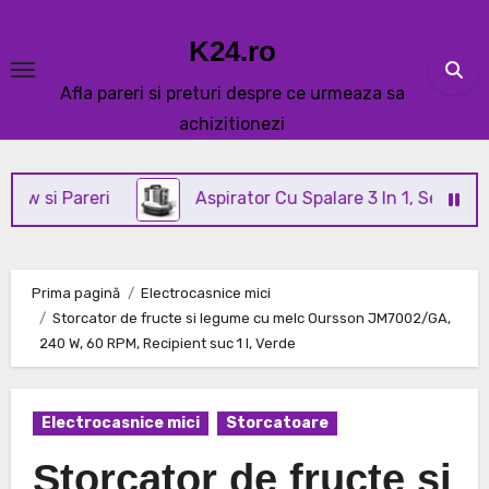
Skip
to
K24.ro
content
Afla pareri si preturi despre ce urmeaza sa
achizitionezi
Pareri
Aspirator Cu Spalare 3 In 1, SeveShop® C3 R
Prima pagină
Electrocasnice mici
Storcator de fructe si legume cu melc Oursson JM7002/GA,
240 W, 60 RPM, Recipient suc 1 l, Verde
Electrocasnice mici
Storcatoare
Storcator de fructe si