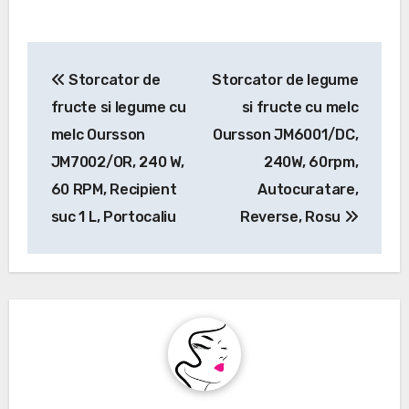
Navigare
Storcator de
Storcator de legume
în
fructe si legume cu
si fructe cu melc
articole
melc Oursson
Oursson JM6001/DC,
JM7002/OR, 240 W,
240W, 60rpm,
60 RPM, Recipient
Autocuratare,
suc 1 L, Portocaliu
Reverse, Rosu