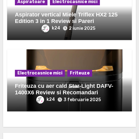
Aspiratoare
Electrocasnice mici
Aspirator vertical Miele Triflex HX2 125
Edition 3 in 1 Review si Pareri
k24
2 iunie 2025
Electrocasnice mici
Friteuze
Friteuza cu aer cald Star-Light DAFV-
1400X6 Review si Recomandari
k24
3 februarie 2025