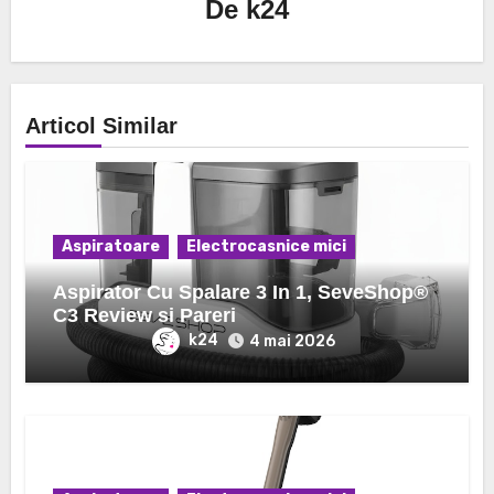
De
k24
Articol Similar
Aspiratoare
Electrocasnice mici
Aspirator Cu Spalare 3 In 1, SeveShop®
C3 Review si Pareri
k24
4 mai 2026