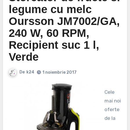
legume cu melc
Oursson JM7002/GA,
240 W, 60 RPM,
Recipient suc 1 l,
Verde
De
k24
1 noiembrie 2017
Cele
mai noi
oferte
de la