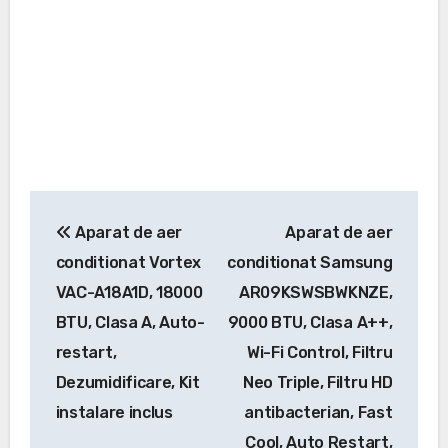
Navigare
Aparat de aer
Aparat de aer
în
conditionat Vortex
conditionat Samsung
articole
VAC-A18A1D, 18000
AR09KSWSBWKNZE,
BTU, Clasa A, Auto-
9000 BTU, Clasa A++,
restart,
Wi-Fi Control, Filtru
Dezumidificare, Kit
Neo Triple, Filtru HD
instalare inclus
antibacterian, Fast
Cool, Auto Restart,