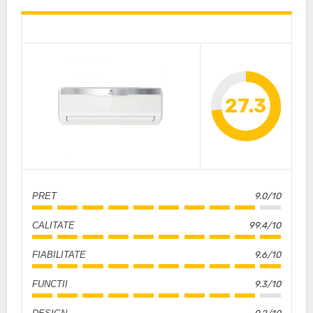
27.3
PRET
9.0/10
CALITATE
99.4/10
FIABILITATE
9.6/10
FUNCTII
9.3/10