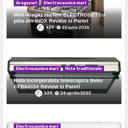
Aragazuri
Electrocasnice mari
Mini-Aragaz Harlem ELECTROSET cu
plita din INOX Review si Pareri
k24
22 iunie 2026
Electrocasnice mari
Hote traditionale
Hota incorporabila telescopica Beko
CFB6433X Review si Pareri
k24
24 aprilie 2023
Electrocasnice mari