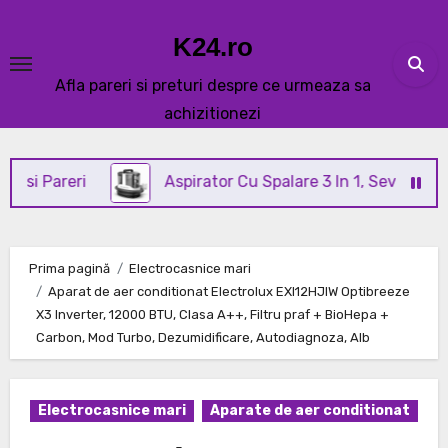
Skip
to
K24.ro
content
Afla pareri si preturi despre ce urmeaza sa
achizitionezi
eri
Aspirator Cu Spalare 3 In 1, SeveShop® C3 Revi
Prima pagină
Electrocasnice mari
Aparat de aer conditionat Electrolux EXI12HJIW Optibreeze
X3 Inverter, 12000 BTU, Clasa A++, Filtru praf + BioHepa +
Carbon, Mod Turbo, Dezumidificare, Autodiagnoza, Alb
Electrocasnice mari
Aparate de aer conditionat