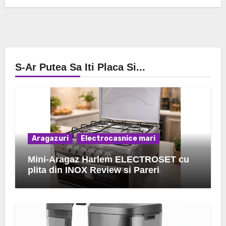
S-Ar Putea Sa Iti Placa Si...
Aragazuri
Electrocasnice mari
Mini-Aragaz Harlem ELECTROSET cu
plita din INOX Review si Pareri