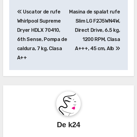
Navigare
Uscator de rufe
Masina de spalat rufe
în
Whirlpool Supreme
Slim LG F2J5WN4W,
articole
Dryer HDLX 70410,
Direct Drive, 6.5 kg,
6th Sense, Pompa de
1200 RPM, Clasa
caldura, 7 kg, Clasa
A+++, 45 cm, Alb
A++
De
k24