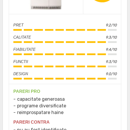
PRET
9.2/10
CALITATE
9.3/10
FIABILITATE
9.4/10
FUNCTII
9.3/10
DESIGN
9.0/10
PARERI PRO
capacitate generoasa
programe diversificate
reimprospatare haine
PARERI CONTRA
nu au fost identificate