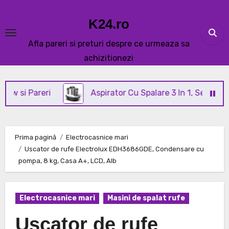
Skip
to
K24.ro
content
Afla pareri si preturi despre ce urmeaza sa
achizitionezi
areri
Aspirator Cu Spalare 3 In 1, SeveShop® C3 Re
Prima pagină
Electrocasnice mari
Uscator de rufe Electrolux EDH3686GDE, Condensare cu
pompa, 8 kg, Casa A+, LCD, Alb
Electrocasnice mari
Masini de spalat rufe
Uscator de rufe