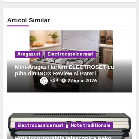
Articol Similar
Aragazuri
Electrocasnice mari
Mini-Aragaz Harlem ELECTROSET cu
plita din INOX Review si Pareri
k24
22 iunie 2026
Electrocasnice mari
Hote traditionale
Hota incorporabila telescopica Beko