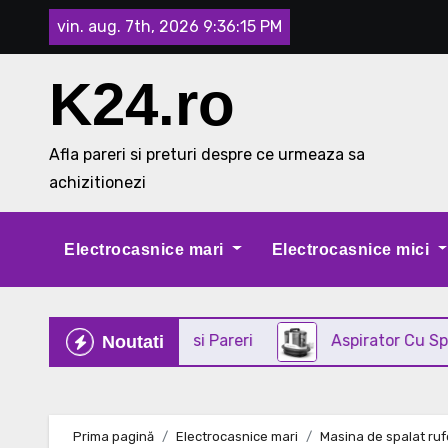
Skip
vin. aug. 7th, 2026
9:36:16 PM
to
content
K24.ro
Afla pareri si preturi despre ce urmeaza sa
achizitionezi
Electrocasnice mari
Electrocasnice mici
din INOX Review si Pareri
Aspirator Cu Spalare 3 
Noutati
Prima pagină
Electrocasnice mari
Masina de spalat ru