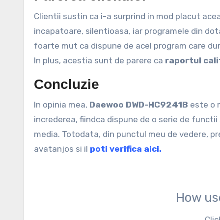
Clientii sustin ca i-a surprind in mod placut ac
incapatoare, silentioasa, iar programele din dota
foarte mut ca dispune de acel program care dur
In plus, acestia sunt de parere ca
raportul cal
Concluzie
In opinia mea,
Daewoo DWD-HC9241B
este o 
increderea, fiindca dispune de o serie de functi
media. Totodata, din punctul meu de vedere, pre
avatanjos si il
poti verifica aici.
How us
Clic