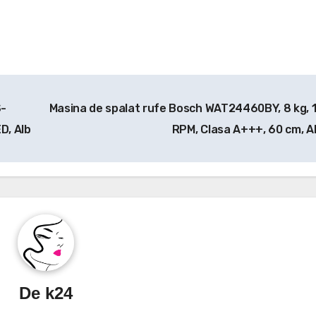
S-
Masina de spalat rufe Bosch WAT24460BY, 8 kg, 
D, Alb
RPM, Clasa A+++, 60 cm, A
De
k24