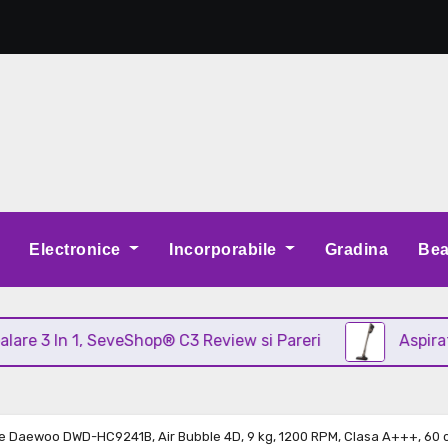
Electronice
Incorporabile
Gradina
Bea
In 1, SeveShop® C3 Review si Pareri
Aspirator verti
fe Daewoo DWD-HC9241B, Air Bubble 4D, 9 kg, 1200 RPM, Clasa A+++, 60 