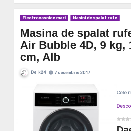
Electrocasnice mari
Masini de spalat rufe
Masina de spalat r
Air Bubble 4D, 9 kg,
cm, Alb
De
k24
7 decembrie 2017
Cele
Desco
Da