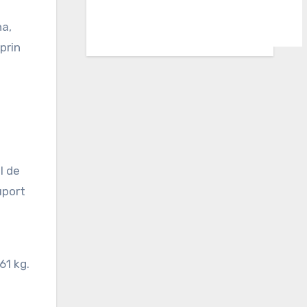
na,
prin
l de
uport
61 kg.