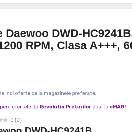
ufe Daewoo DWD-HC9241B
 1200 RPM, Clasa A+++, 6
 mai noi oferte de la magazinele preferate:
pera ofertele de
Revolutia Preturilor
doar la
eMAG!
0
(
0
)
ewoo DWD-HC9241B