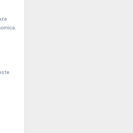
aza
nomica.
seste