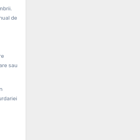
brii.
nual de
re
are sau
n
rdariei