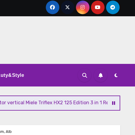
uty&Style
cal Miele Triflex HX2 125 Edition 3 in 1 Review si Pareri
cm, Alb