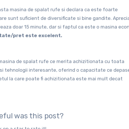
easta masina de spalat rufe si declara ca este foarte
re sunt suficient de diversificate si bine gandite. Apreci
eaza doar 15 minute, dar si faptul ca este o masina eco
itate/pret este excelent.
masina de spalat rufe ce merita achizitionata cu toata
i si tehnologii interesante, oferind o capacitate ce depa
tul la care poate fi achizitionata este mai mult decat
eful was this post?
k on a star to rate it!