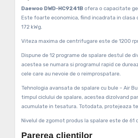
Daewoo DWD-HC9241B
ofera o capacitate ge
Este foarte economica, fiind incadrata in clas
172 kWg.
Viteza maxima de centrifugare este de 1200 rpm
Dispune de 12 programe de spalare destul de dive
acestea se numara si programul rapid ce dureaza
cele care au nevoie de o reimprospatare.
Tehnologia avansata de spalare cu bule – Air Bu
timpul ciclului de spalare, acestea dizolvand pa
acumulate in tesatura. Totodata, protejeaza te
Nivelul de zgomot produs la spalare este de 61 d
Parerea clientilor