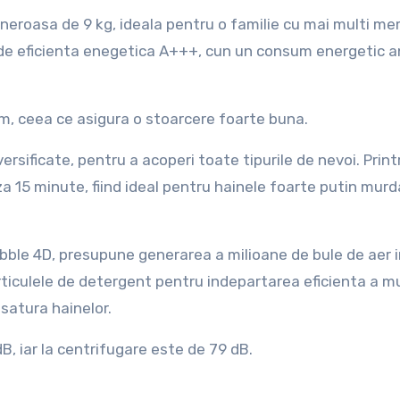
neroasa de 9 kg, ideala pentru o familie cu mai multi mem
a de eficienta enegetica A+++, cun un consum energetic a
, ceea ce asigura o stoarcere foarte buna.
rsificate, pentru a acoperi toate tipurile de nevoi. Print
 15 minute, fiind ideal pentru hainele foarte putin murd
bble 4D, presupune generarea a milioane de bule de aer i
rticulele de detergent pentru indepartarea eficienta a mu
satura hainelor.
B, iar la centrifugare este de 79 dB.