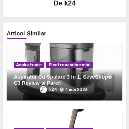
De
k24
Articol Similar
Aspiratoare
Electrocasnice mici
Aspirator Cu Spalare 3 In 1, SeveShop®
C3 Review si Pareri
k24
4 mai 2026