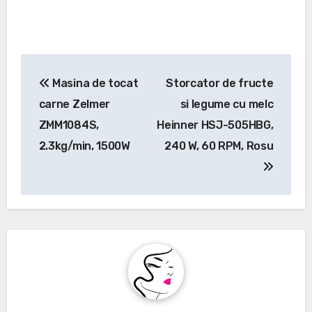
Navigare
Masina de tocat
Storcator de fructe
în
carne Zelmer
si legume cu melc
articole
ZMM1084S,
Heinner HSJ-505HBG,
2.3kg/min, 1500W
240 W, 60 RPM, Rosu