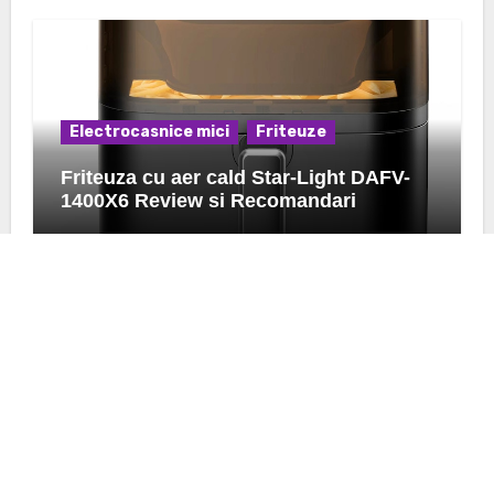
Electrocasnice mici
Friteuze
Friteuza cu aer cald Star-Light DAFV-
1400X6 Review si Recomandari
K24.ro
Afla pareri si preturi despre ce urmeaza sa achizitionezi