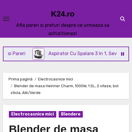
Skip
to
K24.ro
content
Afla pareri si preturi despre ce urmeaza sa
achizitionezi
eri
Aspirator Cu Spalare 3 In 1, SeveShop® C3 Rev
Prima pagină
Electrocasnice mici
Blender de masa Heinner Charm, 1000W, 1.5L, 2 viteze, bol
sticla, Alb/Verde
Electrocasnice mici
Blendere
Blender de masa