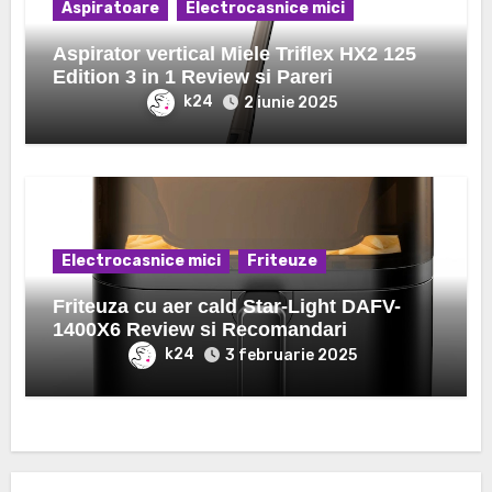
Aspiratoare
Electrocasnice mici
Aspirator vertical Miele Triflex HX2 125
Edition 3 in 1 Review si Pareri
k24
2 iunie 2025
Electrocasnice mici
Friteuze
Friteuza cu aer cald Star-Light DAFV-
1400X6 Review si Recomandari
k24
3 februarie 2025