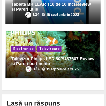
Tableta BRILLAR T16 de 10 inci Review
si Pareri utile
k24
18 septembrie 2023
Electronice
Televizoare
Televizor Philips LED 50PUS7607 Review
si Pareri pertinente
k24
11 septembrie 2023
Lasă un răspuns