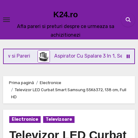
Skip
to
K24.ro
content
Afla pareri si preturi despre ce urmeaza sa
achizitionezi
areri
Aspirator Cu Spalare 3 In 1, SeveShop® C3 Re
Prima pagină
Electronice
Televizor LED Curbat Smart Samsung 55K6372, 138 cm, Full
HD
Electronice
Televizoare
Televizor LED Curbat