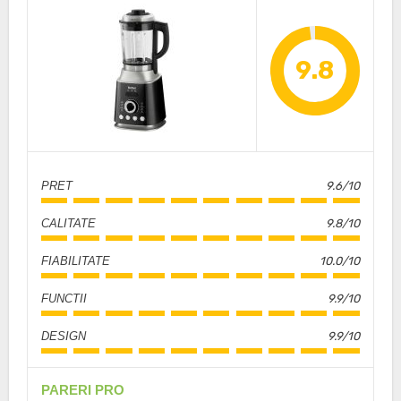
9.8
PRET
9.6/10
CALITATE
9.8/10
FIABILITATE
10.0/10
FUNCTII
9.9/10
DESIGN
9.9/10
PARERI PRO