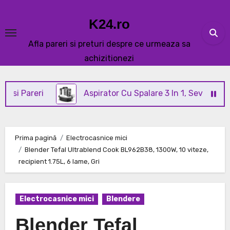
Skip
to
K24.ro
content
Afla pareri si preturi despre ce urmeaza sa
achizitionezi
areri
Aspirator Cu Spalare 3 In 1, SeveShop® C3 Re
Prima pagină
Electrocasnice mici
Blender Tefal Ultrablend Cook BL962B38, 1300W, 10 viteze,
recipient 1.75L, 6 lame, Gri
Electrocasnice mici
Blendere
Blender Tefal