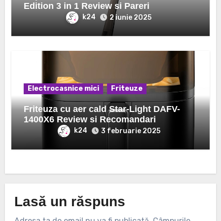
Edition 3 in 1 Review si Pareri
k24
2 iunie 2025
Electrocasnice mici
Friteuze
Friteuza cu aer cald Star-Light DAFV-
1400X6 Review si Recomandari
k24
3 februarie 2025
Lasă un răspuns
Adresa ta de email nu va fi publicată.
Câmpurile