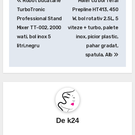
Robot bucatarie
Mixer cu bol Tefal
în
TurboTronic
Prepline HT413, 450
articole
Professional Stand
W, bol rotativ 2.5L, 5
Mixer TT-002, 2000
viteze + turbo, palete
wati, bol inox 5
inox, picior plastic,
litri,negru
pahar gradat,
spatula, Alb
De
k24