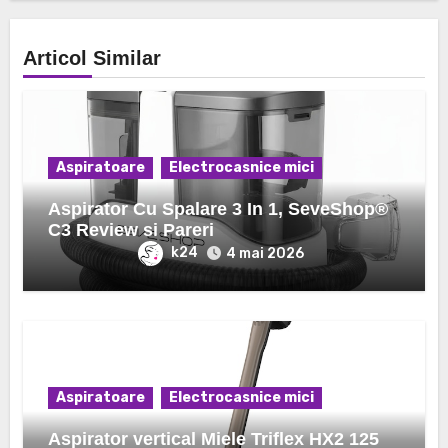
Articol Similar
Aspiratoare
Electrocasnice mici
Aspirator Cu Spalare 3 In 1, SeveShop®
C3 Review si Pareri
k24
4 mai 2026
Aspiratoare
Electrocasnice mici
Aspirator vertical Miele Triflex HX2 125