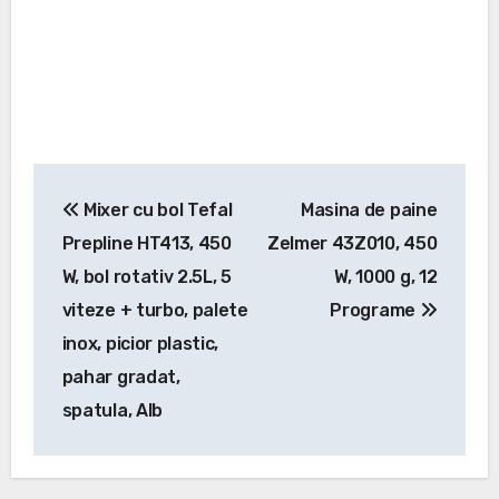
Navigare
Mixer cu bol Tefal
Masina de paine
în
Prepline HT413, 450
Zelmer 43Z010, 450
articole
W, bol rotativ 2.5L, 5
W, 1000 g, 12
viteze + turbo, palete
Programe
inox, picior plastic,
pahar gradat,
spatula, Alb