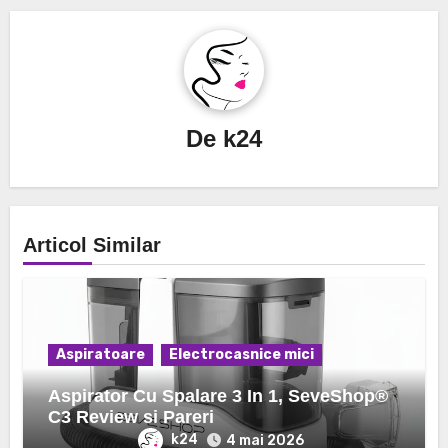
De
k24
Articol Similar
Aspiratoare
Electrocasnice mici
Aspirator Cu Spalare 3 In 1, SeveShop®
C3 Review si Pareri
k24
4 mai 2026