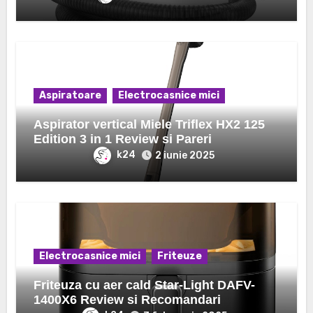
Aspiratoare
Electrocasnice mici
Aspirator vertical Miele Triflex HX2 125
Edition 3 in 1 Review si Pareri
k24
2 iunie 2025
Electrocasnice mici
Friteuze
Friteuza cu aer cald Star-Light DAFV-
1400X6 Review si Recomandari