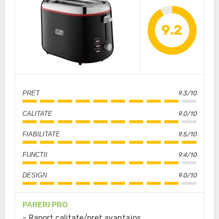
9.2
PRET
9.3/10
CALITATE
9.0/10
FIABILITATE
9.5/10
FUNCTII
9.4/10
DESIGN
9.0/10
PARERI PRO
Raport calitate/pret avantajos