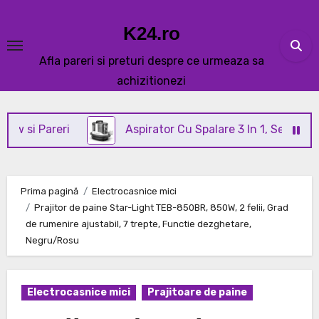
Skip
to
K24.ro
content
Afla pareri si preturi despre ce urmeaza sa
achizitionezi
areri
Aspirator Cu Spalare 3 In 1, SeveShop® C3 Re
Prima pagină
Electrocasnice mici
Prajitor de paine Star-Light TEB-850BR, 850W, 2 felii, Grad
de rumenire ajustabil, 7 trepte, Functie dezghetare,
Negru/Rosu
Electrocasnice mici
Prajitoare de paine