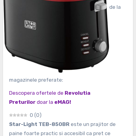
de la
magazinele preferate:
Descopera ofertele de
Revolutia
Preturilor
doar la
eMAG!
0
(
0
)
Star-Light TEB-850BR
este un prajitor de
paine foarte practic si accesibil ca pret ce