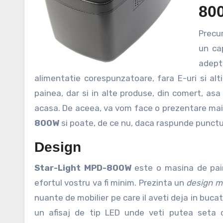
80
Precum majoritatea dintre voi, consider ca o masina de paine nu este
un ca
adept
alimentatie corespunzatoare, fara E-uri si alti
painea, dar si in alte produse, din comert, as
acasa. De aceea, va vom face o prezentare ma
800W
si poate, de ce nu, daca raspunde punctua
Design
Star-Light MPD-800W
este o masina de paine
efortul vostru va fi minim. Prezinta un
design m
nuante de mobilier pe care il aveti deja in bucat
un afisaj de tip LED unde veti putea seta c