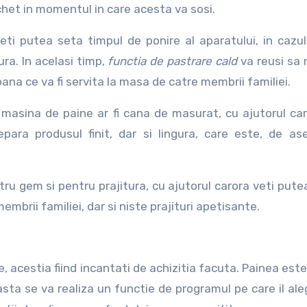
pachet in momentul in care acesta va sosi.
eti putea seta timpul de ponire al aparatului, in cazul
ra. In acelasi timp,
functia de pastrare cald
va reusi sa
ana ce va fi servita la masa de catre membrii familiei.
masina de paine ar fi cana de masurat, cu ajutorul car
para produsul finit, dar si lingura, care este, de a
ru gem si pentru prajitura, cu ajutorul carora veti pute
mbrii familiei, dar si niste prajituri apetisante.
e, acestia fiind incantati de achizitia facuta. Painea est
ceasta se va realiza un functie de programul pe care il ale