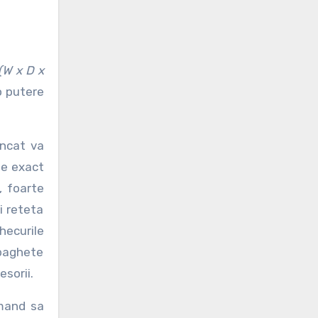
(W x D x
o putere
incat va
le exact
l, foarte
i reteta
checurile
 baghete
esorii.
omand sa