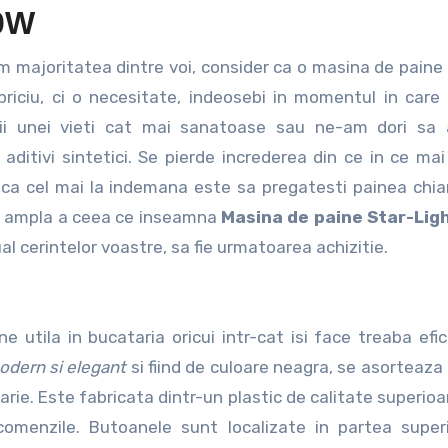
0W
priciu, ci o necesitate, indeosebi in momentul in car
ii unei vieti cat mai sanatoase sau ne-am dori sa
 aditivi sintetici. Se pierde increderea din ce in ce mai
a ca cel mai la indemana este sa pregatesti painea chiar
i ampla a ceea ce inseamna
Masina de paine Star-Lig
l cerintelor voastre, sa fie urmatoarea achizitie.
 utila in bucataria oricui intr-cat isi face treaba efici
odern si elegant
si fiind de culoare neagra, se asorteaza 
arie. Este fabricata dintr-un plastic de calitate superioa
omenzile. Butoanele sunt localizate in partea super