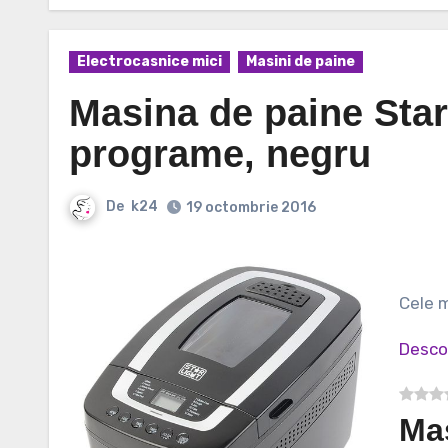
Electrocasnice mici
Masini de paine
Masina de paine Sta
programe, negru
De
k24
19 octombrie 2016
Cele
Desco
Ma