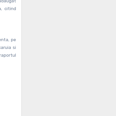
 adaugat
, citind
enta, pe
aruia si
aportul