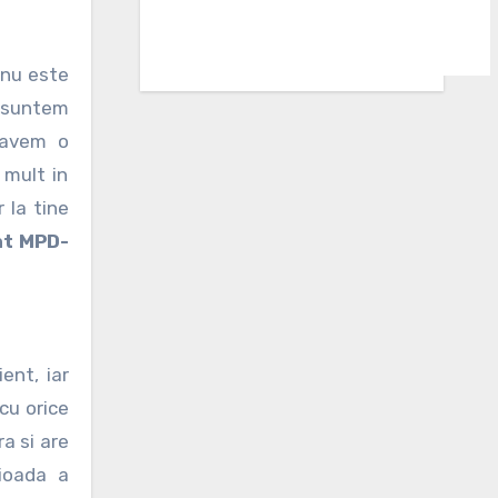
e suntem
 avem o
 mult in
 la tine
ht MPD-
ent, iar
cu orice
ra si are
ioada a