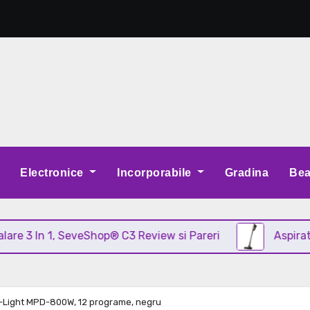
Electronice
Incorporabile
Gradina
Bea
n 1, SeveShop® C3 Review si Pareri
Aspirator vertic
r-Light MPD-800W, 12 programe, negru