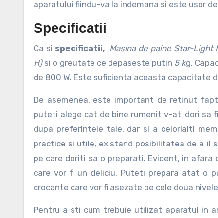
aparatului fiindu-va la indemana si este usor de 
Specificatii
Ca si
specificatii,
Masina de paine Star-Ligh
H)
si o greutate ce depaseste putin
5 k
g. Capac
de 800 W. Este suficienta aceasta capacitate det
De asemenea, este important de retinut faptul
puteti alege cat de bine rumenit v-ati dori sa 
dupa preferintele tale, dar si a celorlalti mem
practice si utile, existand posibilitatea de a i
pe care doriti sa o preparati. Evident, in afara 
care vor fi un deliciu. Puteti prepara atat o
crocante care vor fi asezate pe cele doua nivele a
Pentru a sti cum trebuie utilizat aparatul in 