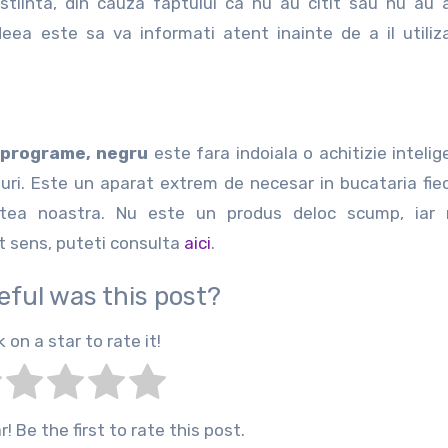
stiinta, din cauza faptului ca nu au citit sau nu au
eea este sa va informati atent inainte de a il utiliza
 programe, negru
este fara indoiala o achitizie intelig
ri. Este un aparat extrem de necesar in bucataria fiec
atea noastra. Nu este un produs deloc scump, iar r
st sens, puteti consulta
aici
.
eful was this post?
k on a star to rate it!
! Be the first to rate this post.