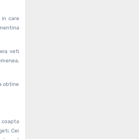
 in care
 mentina
eia veti
semenea,
a obtine
e coapta
geti. Cei