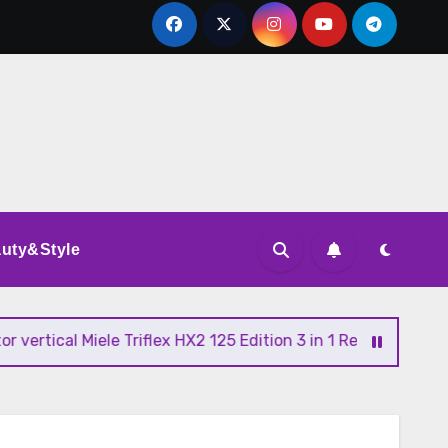
uty&Style
al Miele Triflex HX2 125 Edition 3 in 1 Review si Pareri