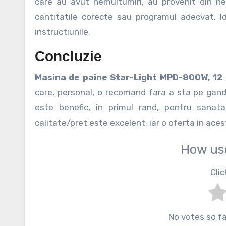
care au avut nemultumiri, au provenit din ne
cantitatile corecte sau programul adecvat. Id
instructiunile.
Concluzie
Masina de paine Star-Light MPD-800W, 12
care, personal, o recomand fara a sta pe gandu
este benefic, in primul rand, pentru sanat
calitate/pret este excelent, iar o oferta in ace
How us
Clic
No votes so far