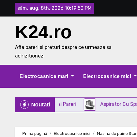
Skip
sâm. aug. 8th, 2026
10:19:51 PM
to
content
K24.ro
Afla pareri si preturi despre ce urmeaza sa
achizitionezi
Electrocasnice mari
Electrocasnice mici
in INOX Review si Pareri
Aspirator Cu Spalare 3 I
Noutati
Prima pagină
Electrocasnice mici
Masina de paine Sta