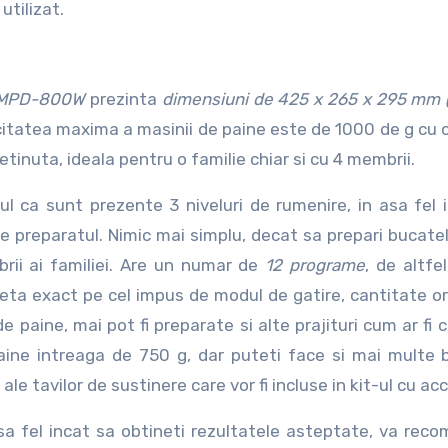
utilizat.
t MPD-800W
prezinta
dimensiuni de 425 x 265 x 295 mm 
itatea maxima a masinii de paine este de 1000 de g cu 
inuta, ideala pentru o familie chiar si cu 4 membrii.
 ca sunt prezente 3 niveluri de rumenire, in asa fel 
fie preparatul. Nimic mai simplu, decat sa prepari bucate
brii ai familiei. Are un numar de
12 programe
, de altfe
l seta exact pe cel impus de modul de gatire, cantitate or
de paine, mai pot fi preparate si alte prajituri cum ar fi 
 paine intreaga de 750 g, dar puteti face si mai multe
le tavilor de sustinere care vor fi incluse in kit-ul cu acc
asa fel incat sa obtineti rezultatele asteptate, va rec