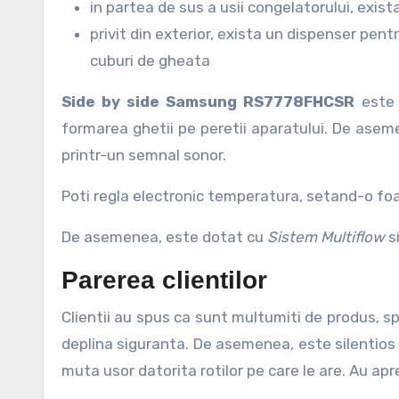
in partea de sus a usii congelatorului, exi
privit din exterior, exista un dispenser pent
cuburi de gheata
Side by side Samsung RS7778FHCSR
este
formarea ghetii pe peretii aparatului. De asem
printr-un semnal sonor.
Poti regla electronic temperatura, setand-o foa
De asemenea, este dotat cu
Sistem Multiflow
s
Parerea clientilor
Clientii au spus ca sunt multumiti de produs, spa
deplina siguranta. De asemenea, este silentios si 
muta usor datorita rotilor pe care le are. Au ap