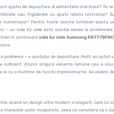
mbinele sau frigiderele cu spatii relativ restranse? S
ie numeroasa? Pentru toate aceste intrebari exista u
s – un side by side este solutia ideala la problemele t
ntam in continuare
side by side Samsung RS7778FH
asura.
a problema – a spatiului de depozitare. Multi au optat s
e suficient. Atunci singura varianta ramane cea a unui
ine si cu o multime de functii impresionante. Sa vedem d
ntie, avand un design ultra modern si elegant, care cu s
ta manerele usilor incoporate, ceea ce considera ca ii da