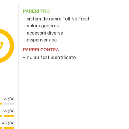
PARERI PRO
sistem de racire Full No Frost
volum generos
accesorii diverse
dispenser apa
7
PARERI CONTRA
nu au fost identificate
9.0/10
9.8/10
10.0/10