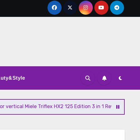
uty&Style
al Miele Triflex HX2 125 Edition 3 in 1 Review si Pareri