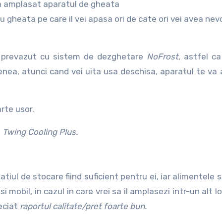
sta amplasat aparatul de gheata
ru gheata pe care il vei apasa ori de cate ori vei avea nev
 prevazut cu sistem de dezghetare
NoFrost
, astfel ca
enea, atunci cand vei uita usa deschisa, aparatul te va 
rte usor.
i
Twing Cooling Plus.
tiul de stocare fiind suficient pentru ei, iar alimentele s
mobil, in cazul in care vrei sa il amplasezi intr-un alt loc
reciat
raportul calitate/pret foarte bun.