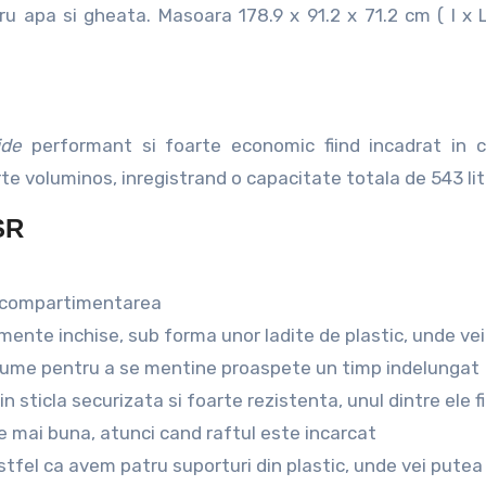
 apa si gheata. Masoara 178.9 x 91.2 x 71.2 cm ( l x L
side
performant si foarte economic fiind incadrat in 
te voluminos, inregistrand o capacitate totala de 543 litr
SR
te compartimentarea
ente inchise, sub forma unor ladite de plastic, unde ve
legume pentru a se mentine proaspete un timp indelungat
n sticla securizata si foarte rezistenta, unul dintre ele f
te mai buna, atunci cand raftul este incarcat
astfel ca avem patru suporturi din plastic, unde vei putea