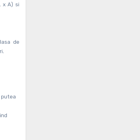
 x A) si
clasa de
i.
i putea
iind