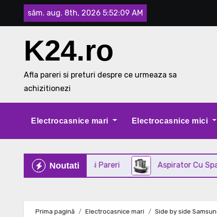
Skip
sâm. aug. 8th, 2026
5:52:10 AM
to
content
K24.ro
Afla pareri si preturi despre ce urmeaza sa
achizitionezi
Electrocasnice mari
Electrocasnice mici
in INOX Review si Pareri
Aspirator Cu Spalare 3 I
Noutati
Prima pagină
Electrocasnice mari
Side by side Samsung