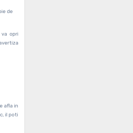
oie de
 va opri
avertiza
e afla in
, il poti