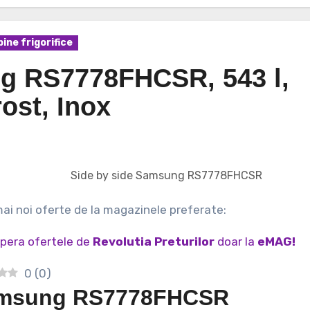
ine frigorifice
g RS7778FHCSR, 543 l,
ost, Inox
Side by side Samsung RS7778FHCSR
 mai noi oferte de la magazinele preferate:
pera ofertele de
Revolutia Preturilor
doar la
eMAG!
0
(
0
)
msung RS7778FHCSR