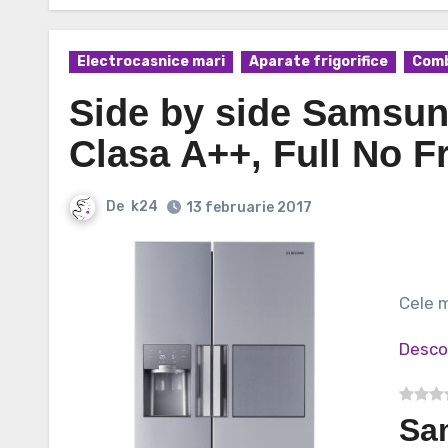
Electrocasnice mari
Aparate frigorifice
Comb
Side by side Samsun
Clasa A++, Full No Fr
De
k24
13 februarie 2017
Cele
Desco
Sa