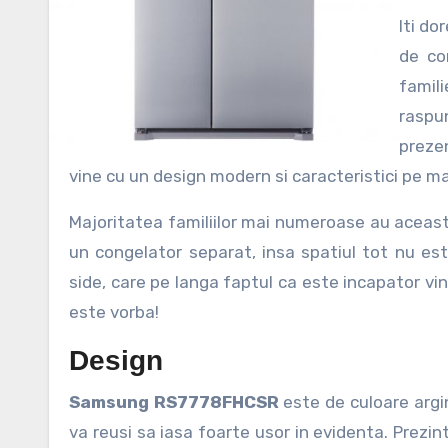
Iti doresti spatiu de depozitare al alimentelor mai mare? Te-ai saturat
de co
famil
raspun
preze
vine cu un design modern si caracteristici pe m
Majoritatea familiilor mai numeroase au aceast
un congelator separat, insa spatiul tot nu est
side, care pe langa faptul ca este incapator v
este vorba!
Design
Samsung RS7778FHCSR
este de culoare argi
va reusi sa iasa foarte usor in evidenta. Prezin