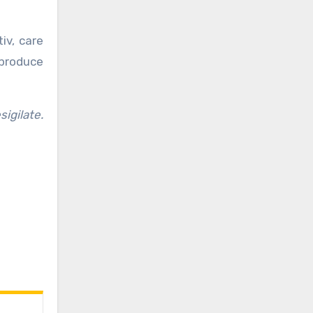
iv, care
 produce
igilate.