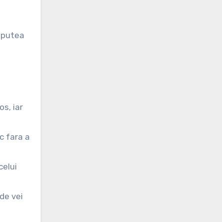
a putea
s, iar
c fara a
celui
de vei