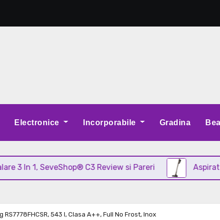
Electronice
Incorporabile
Gradina
Bea
n 1, SeveShop® C3 Review si Pareri
Aspirator vertic
 RS7778FHCSR, 543 l, Clasa A++, Full No Frost, Inox