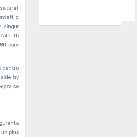
unteti o
n singur
ale. Iti
CSR
care
i pentru
 side by
espre ce
iguranta
 un plus