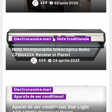
k24
22 iunie 2026
Electrocasnice mari
Hote traditionale
Hota incorporabila telescopica Beko
CFB6433X Review si Pareri
k24
24 aprilie 2023
Electrocasnice mari
Aparate de aer conditionat
Aparat de aer conditionat Star-Light