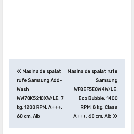
Navigare
Masina de spalat
Masina de spalat rufe
în
rufe Samsung Add-
Samsung
articole
Wash
WF8EF5E0W4W/LE,
WW70K5210XW/LE, 7
Eco Bubble, 1400
kg, 1200 RPM, A+++,
RPM, 8 kg, Clasa
60 cm, Alb
A+++, 60 cm, Alb