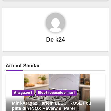
De
k24
Articol Similar
Aragazuri
Electrocasnice mari
Mini-Aragaz Harlem ELECTROSET cu
plita din INOX Review si Pareri