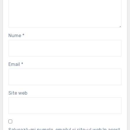
Nume
*
Email
*
Site web
Salvează-mi numele, emailul și site-ul web în acest