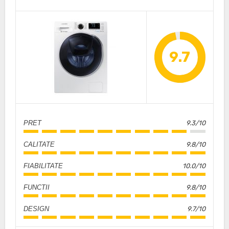
9.7
PRET
9.3/10
CALITATE
9.8/10
FIABILITATE
10.0/10
FUNCTII
9.8/10
DESIGN
9.7/10