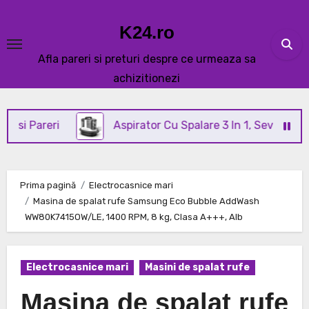
Skip
to
K24.ro
content
Afla pareri si preturi despre ce urmeaza sa
achizitionezi
eri
Aspirator Cu Spalare 3 In 1, SeveShop® C3 Revi
Prima pagină
Electrocasnice mari
Masina de spalat rufe Samsung Eco Bubble AddWash
WW80K7415OW/LE, 1400 RPM, 8 kg, Clasa A+++, Alb
Electrocasnice mari
Masini de spalat rufe
Masina de spalat rufe