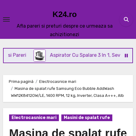
Skip
to
K24.ro
content
Afla pareri si preturi despre ce urmeaza sa
achizitionezi
ri
Aspirator Cu Spalare 3 In 1, SeveShop® C3 Revi
Prima pagină
Electrocasnice mari
Masina de spalat rufe Samsung Eco Bubble AddWash
WW12K8412OW/LE, 1400 RPM, 12 kg, Inverter, Clasa A+++, Alb
Electrocasnice mari
Masini de spalat rufe
Masina de spalat rufe