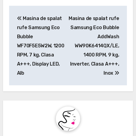
Navigare
Masina de spalat
Masina de spalat rufe
în
rufe Samsung Eco
Samsung Eco Bubble
articole
Bubble
AddWash
WF70F5E5W2W, 1200
WW90K6414QX/LE,
RPM, 7 kg, Clasa
1400 RPM, 9 kg,
A+++, Display LED,
Inverter, Clasa A+++,
Alb
Inox