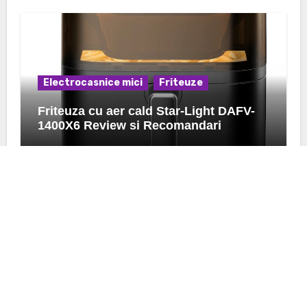
Electrocasnice mici
Friteuze
Friteuza cu aer cald Star-Light DAFV-
1400X6 Review si Recomandari
K24.ro
Afla pareri si preturi despre ce urmeaza sa achizitionezi