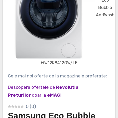
Eco
Bubble
AddWash
WW12K8412OW/LE
Cele mai noi oferte de la magazinele preferate:
Descopera ofertele de
Revolutia
Preturilor
doar la
eMAG!
0
(
0
)
Samsung Eco Bubble