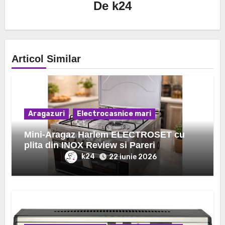
De
k24
Articol Similar
Aragazuri
Electrocasnice mari
Mini-Aragaz Harlem ELECTROSET cu
plita din INOX Review si Pareri
k24
22 iunie 2026