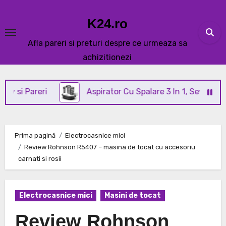
Skip
to
K24.ro
content
Afla pareri si preturi despre ce urmeaza sa
achizitionezi
areri
Aspirator Cu Spalare 3 In 1, SeveShop® C3 Re
Prima pagină
Electrocasnice mici
Review Rohnson R5407 – masina de tocat cu accesoriu
carnati si rosii
Electrocasnice mici
Masini de tocat
Review Rohnson