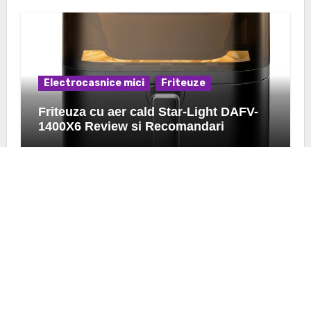
Electrocasnice mici
Friteuze
Friteuza cu aer cald Star-Light DAFV-
1400X6 Review si Recomandari
K24.ro
Afla pareri si preturi despre ce urmeaza sa achizitionezi