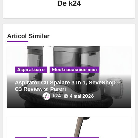
De
k24
Articol Similar
Aspiratoare
Electrocasnice mici
Aspirator Cu Spalare 3 In 1, SeveShop®
C3 Review si Pareri
k24
4 mai 2026