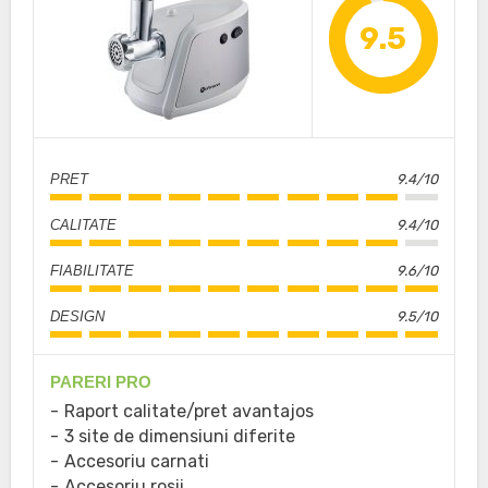
9.5
PRET
9.4/10
CALITATE
9.4/10
FIABILITATE
9.6/10
DESIGN
9.5/10
PARERI PRO
Raport calitate/pret avantajos
3 site de dimensiuni diferite
Accesoriu carnati
Accesoriu rosii