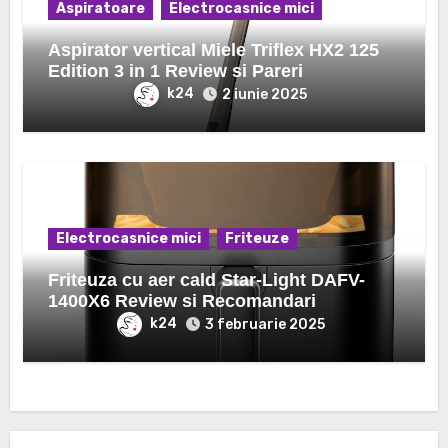
Aspiratoare
Electrocasnice mici
Aspirator vertical Miele Triflex HX2 125
Edition 3 in 1 Review si Pareri
k24
2 iunie 2025
Electrocasnice mici
Friteuze
Friteuza cu aer cald Star-Light DAFV-
1400X6 Review si Recomandari
k24
3 februarie 2025