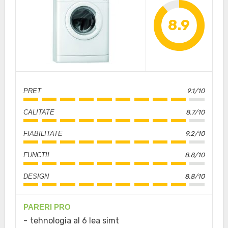
8.9
PRET
9.1/10
CALITATE
8.7/10
FIABILITATE
9.2/10
FUNCTII
8.8/10
DESIGN
8.8/10
PARERI PRO
tehnologia al 6 lea simt