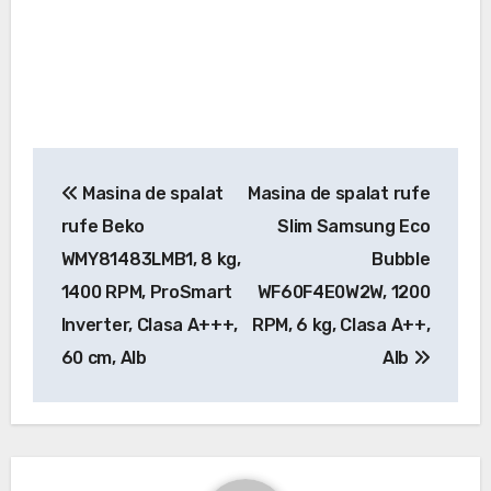
Navigare
Masina de spalat
Masina de spalat rufe
în
rufe Beko
Slim Samsung Eco
articole
WMY81483LMB1, 8 kg,
Bubble
1400 RPM, ProSmart
WF60F4E0W2W, 1200
Inverter, Clasa A+++,
RPM, 6 kg, Clasa A++,
60 cm, Alb
Alb