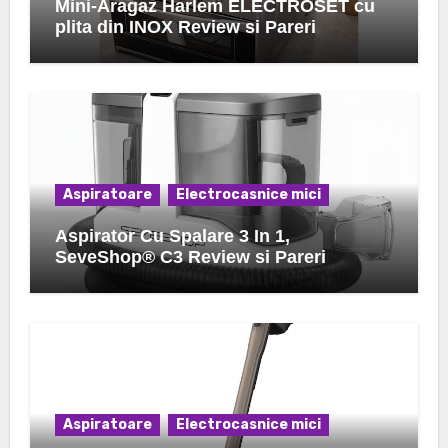
Mini-Aragaz Harlem ELECTROSET cu
plita din INOX Review si Pareri
Aspiratoare
Electrocasnice mici
Aspirator Cu Spalare 3 In 1,
SeveShop® C3 Review si Pareri
Aspiratoare
Electrocasnice mici