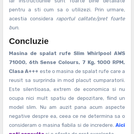
iar instructiunile sunt foarte bine detaliate
pentru a sti cum sa o utilizezi. Prin urmare,
acestia considera
raportul calitate/pret foarte
bun.
Concluzie
Masina de spalat rufe Slim Whirlpool AWS
71000, 6th Sense Colours, 7 Kg, 1000 RPM,
Clasa A+++
este o masina de spalat rufe care a
reusit sa surprinda in mod placut cumparatorii.
Este silentioasa, extrem de economica si nu
ocupa nici mult spatiu de depozitare, fiind un
model slim. Nu am auzit pana acum aspecte
negative despre ea, ceea ce ne determina sa o
consideram o masina fiabila si de incredere.
Aici
poti consulta
si o oferta de pret excelenta.