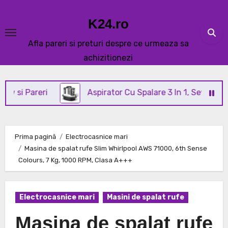
Skip
to
K24.ro
content
Afla pareri si preturi despre ce urmeaza sa
achizitionezi
reri
Aspirator Cu Spalare 3 In 1, SeveShop® C3 Rev
Prima pagină
Electrocasnice mari
Masina de spalat rufe Slim Whirlpool AWS 71000, 6th Sense
Colours, 7 Kg, 1000 RPM, Clasa A+++
Electrocasnice mari
Masini de spalat rufe
Masina de spalat rufe