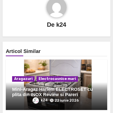
De
k24
Articol Similar
Aragazuri
Electrocasnice mari
Mini-Aragaz Harlem ELECTROSET cu
plita din INOX Review si Pareri
k24
22 iunie 2026