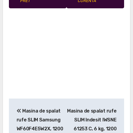
PRET
CURENTA
Navigare
Masina de spalat
Masina de spalat rufe
în
rufe SLIM Samsung
SLIM Indesit IWSNE
articole
WF60F4E5W2X, 1200
61253 C, 6 kg, 1200