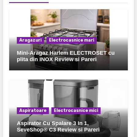
Aragazuri
Electrocasnice mari
Mini-Aragaz Harlem ELECTROSET cu
plita din INOX Review si Pareri
Aspiratoare
Electrocasnice mici
Aspirator Cu Spalare 3 In 1,
SeveShop® C3 Review si Pareri