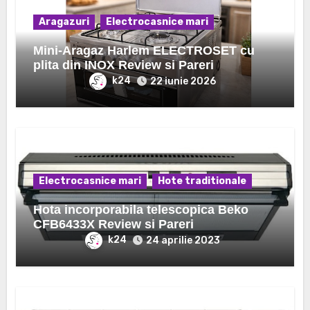
Aragazuri
Electrocasnice mari
Mini-Aragaz Harlem ELECTROSET cu
plita din INOX Review si Pareri
k24
22 iunie 2026
Electrocasnice mari
Hote traditionale
Hota incorporabila telescopica Beko
CFB6433X Review si Pareri
k24
24 aprilie 2023