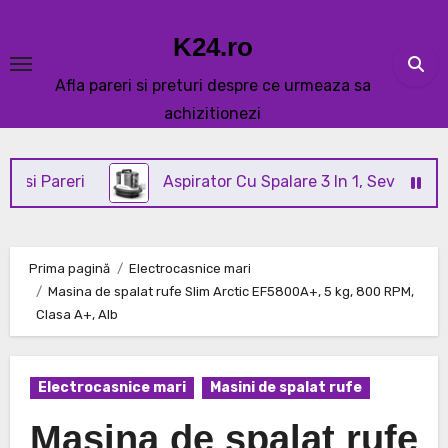
Skip
to
K24.ro
content
Afla pareri si preturi despre ce urmeaza sa
achizitionezi
eri
Aspirator Cu Spalare 3 In 1, SeveShop® C3 Revi
Prima pagină
Electrocasnice mari
Masina de spalat rufe Slim Arctic EF5800A+, 5 kg, 800 RPM,
Clasa A+, Alb
Electrocasnice mari
Masini de spalat rufe
Masina de spalat rufe