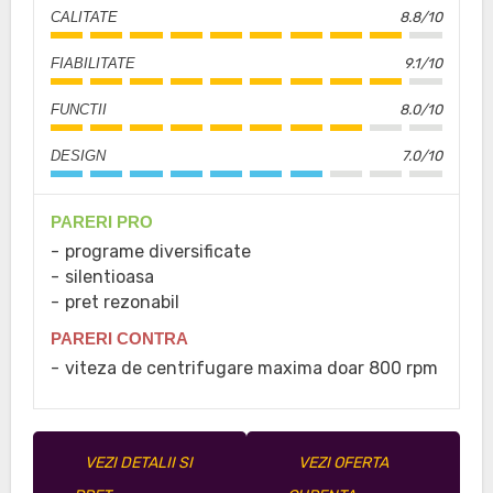
CALITATE
8.8/10
FIABILITATE
9.1/10
FUNCTII
8.0/10
DESIGN
7.0/10
PARERI PRO
programe diversificate
silentioasa
pret rezonabil
PARERI CONTRA
viteza de centrifugare maxima doar 800 rpm
VEZI DETALII SI
VEZI OFERTA