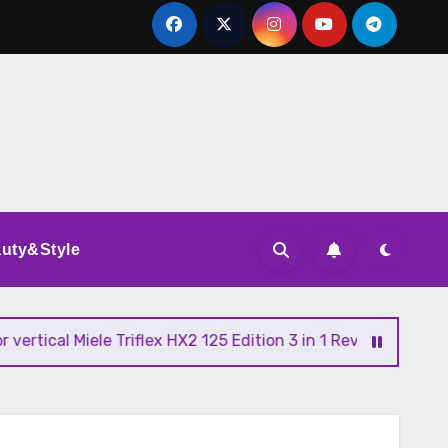
uty&Style
l Miele Triflex HX2 125 Edition 3 in 1 Review si Pareri