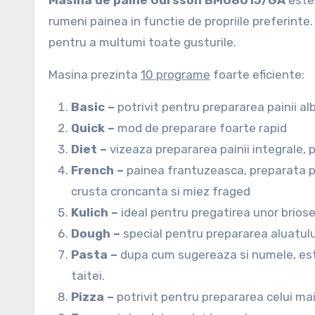
Masina de paine Oursson BM0801J/GA
este
rumeni painea in functie de propriile preferinte.
pentru a multumi toate gusturile.
Masina prezinta
10 programe
foarte eficiente:
Basic –
potrivit pentru prepararea painii al
Quick –
mod de preparare foarte rapid
Diet –
vizeaza prepararea painii integrale, 
French –
painea frantuzeasca, preparata p
crusta croncanta si miez fraged
Kulich –
ideal pentru pregatirea unor briose
Dough –
special pentru prepararea aluatulu
Pasta –
dupa cum sugereaza si numele, este
taitei.
Pizza –
potrivit pentru prepararea celui mai