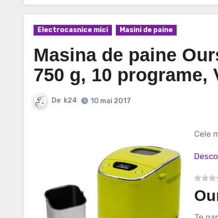
Electrocasnice mici
Masini de paine
Masina de paine Ou
750 g, 10 programe, 
De
k24
10 mai 2017
Cele
Desco
Ou
Te gandesti de ceva timp la o masina de paine, insa pana acum