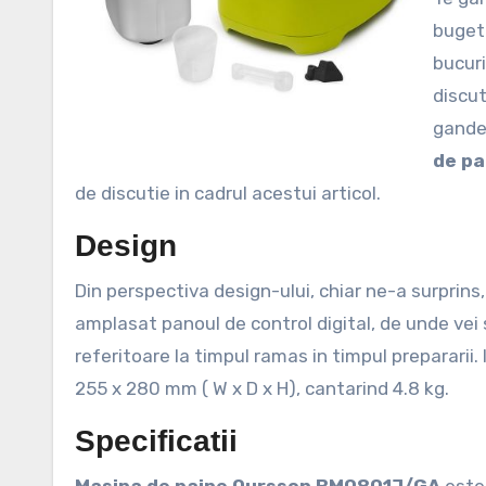
bugetu
bucuri
discut
gande
de p
de discutie in cadrul acestui articol.
Design
Din perspectiva design-ului, chiar ne-a surprins,
amplasat panoul de control digital, de unde vei s
referitoare la timpul ramas in timpul prepararii
255 x 280 mm ( W x D x H), cantarind 4.8 kg.
Specificatii