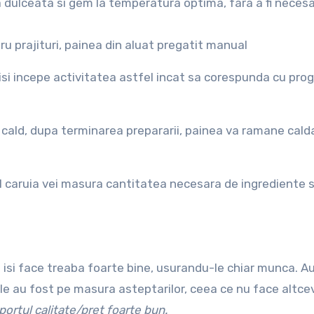
 dulceata si gem la temperatura optima, fara a fi neces
ru prajituri, painea din aluat pregatit manual
isi incepe activitatea astfel incat sa corespunda cu pro
 cald, dupa terminarea prepararii, painea va ramane cald
l caruia vei masura cantitatea necesara de ingrediente s
isi face treaba foarte bine, usurandu-le chiar munca. A
tele au fost pe masura asteptarilor, ceea ce nu face altce
portul calitate/pret foarte bun.