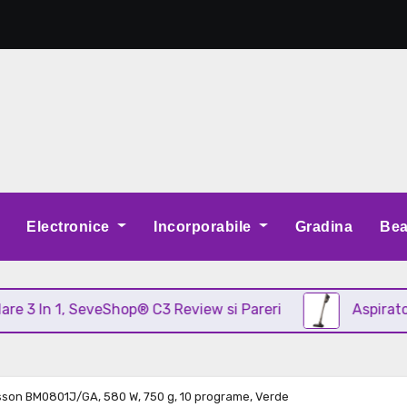
Electronice
Incorporabile
Gradina
Bea
 1, SeveShop® C3 Review si Pareri
Aspirator vertica
sson BM0801J/GA, 580 W, 750 g, 10 programe, Verde