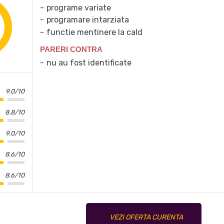
programe variate
programare intarziata
functie mentinere la cald
PARERI CONTRA
nu au fost identificate
9.0/10
8.8/10
9.0/10
8.6/10
8.6/10
VEZI OFERTA CURENTA