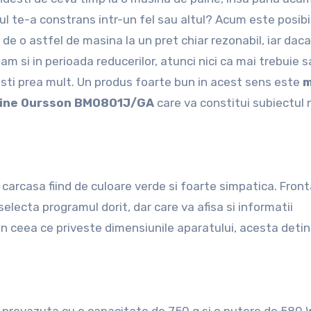
l te-a constrans intr-un fel sau altul? Acum este posibi
 de o astfel de masina la un pret chiar rezonabil, iar dac
am si in perioada reducerilor, atunci nici ca mai trebuie s
sti prea mult. Un produs foarte bun in acest sens este
m
aine Oursson BM0801J/GA
care va constitui subiectul 
 carcasa fiind de culoare verde si foarte simpatica. Front
electa programul dorit, dar care va afisa si informatii
. In ceea ce priveste dimensiunile aparatului, acesta deti