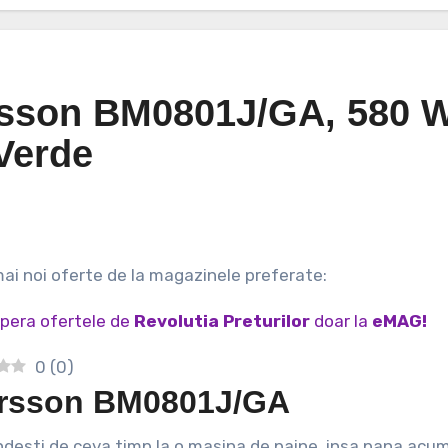
rsson BM0801J/GA, 580 W
Verde
 mai noi oferte de la magazinele preferate:
pera ofertele de
Revolutia Preturilor
doar la
eMAG!
0
(
0
)
rsson BM0801J/GA