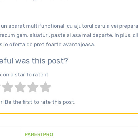
 un aparat multifunctional, cu ajutorul caruia vei prepar
ecum gem, aluaturi, paste si asa mai departe. In plus, cli
si o oferta de pret foarte avantajoasa.
eful was this post?
k on a star to rate it!
! Be the first to rate this post.
PARERI PRO