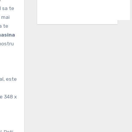
l sa te
a mai
a te
asina
nostru
al, este
ne 348 x