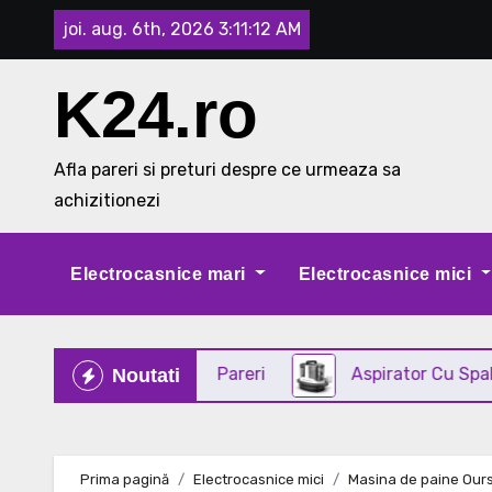
Skip
joi. aug. 6th, 2026
3:11:13 AM
to
content
K24.ro
Afla pareri si preturi despre ce urmeaza sa
achizitionezi
Electrocasnice mari
Electrocasnice mici
in INOX Review si Pareri
Aspirator Cu Spalare 3 In
Noutati
Prima pagină
Electrocasnice mici
Masina de paine Our