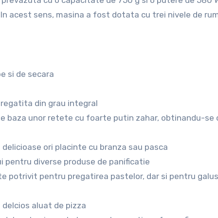
 prevazuta cu o capacitate de 750 g si o putere de 580 W
 In acest sens, masina a fost dotata cu trei nivele de ru
be si de secara
pregatita din grau integral
e baza unor retete cu foarte putin zahar, obtinandu-se 
 delicioase ori placinte cu branza sau pasca
i pentru diverse produse de panificatie
 potrivit pentru pregatirea pastelor, dar si pentru galus
 delcios aluat de pizza