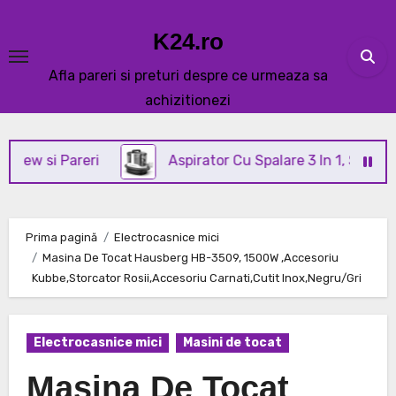
Skip
to
K24.ro
content
Afla pareri si preturi despre ce urmeaza sa
achizitionezi
i Pareri
Aspirator Cu Spalare 3 In 1, SeveShop® C3
Prima pagină
Electrocasnice mici
Masina De Tocat Hausberg HB-3509, 1500W ,Accesoriu
Kubbe,Storcator Rosii,Accesoriu Carnati,Cutit Inox,Negru/Gri
Electrocasnice mici
Masini de tocat
Masina De Tocat