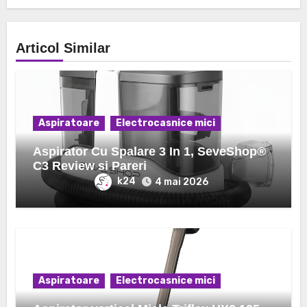
Articol Similar
Aspiratoare
Electrocasnice mici
Aspirator Cu Spalare 3 In 1, SeveShop®
C3 Review si Pareri
k24
4 mai 2026
Aspiratoare
Electrocasnice mici