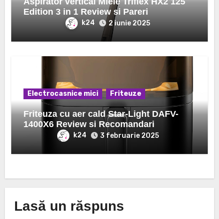
Aspirator vertical Miele Triflex HX2 125
Edition 3 in 1 Review si Pareri
k24
2 iunie 2025
Electrocasnice mici
Friteuze
Friteuza cu aer cald Star-Light DAFV-
1400X6 Review si Recomandari
k24
3 februarie 2025
Lasă un răspuns