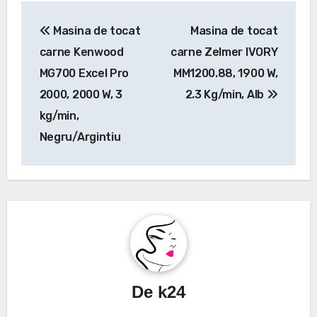
Navigare
Masina de tocat
Masina de tocat
în
carne Kenwood
carne Zelmer IVORY
articole
MG700 Excel Pro
MM1200.88, 1900 W,
2000, 2000 W, 3
2.3 Kg/min, Alb
kg/min,
Negru/Argintiu
De
k24