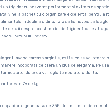
i un frigider cu adevarat performant si extrem de spatio
ta, vine la pachet cu o organizare excelenta, pentru a i
alimentele in deplina ordine, fara sa fie nevoie sa le agl
lte detalii despre acest model de frigider foarte atraga
n cadrul actualului review!
elegant, avand carcasa argintie, astfel ca se va integra 
cu manere incoporate ce ofera un plus de eleganta. Pe usa
a termostatul de unde vei regla temperatura dorita.
 cantareste 76 de kg.
o capacitate generoasa de 355 litri, mai mare decat mul