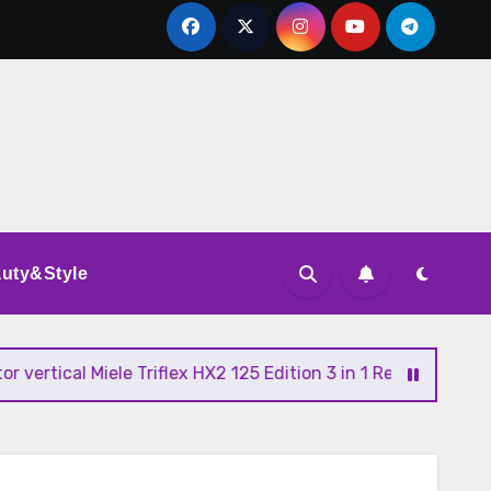
uty&Style
al Miele Triflex HX2 125 Edition 3 in 1 Review si Pareri