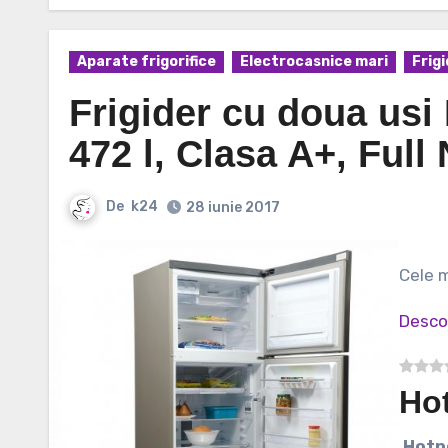
Aparate frigorifice
Electrocasnice mari
Frig
Frigider cu doua us
472 l, Clasa A+, Full
De
k24
28 iunie 2017
Cele
Desco
Ho
Hot