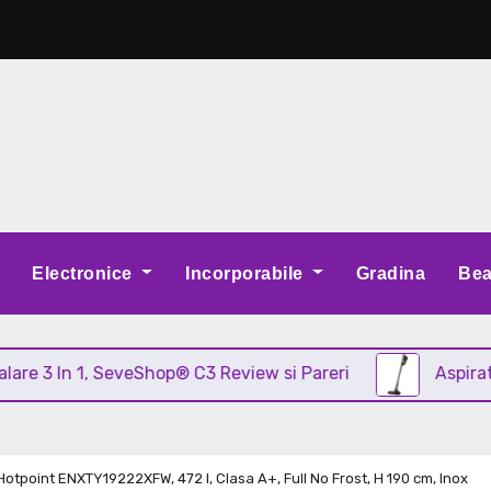
Electronice
Incorporabile
Gradina
Bea
n 1, SeveShop® C3 Review si Pareri
Aspirator vertic
 Hotpoint ENXTY19222XFW, 472 l, Clasa A+, Full No Frost, H 190 cm, Inox