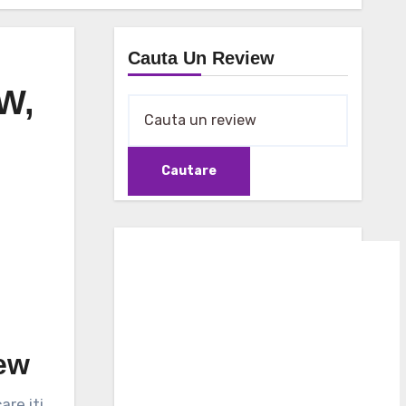
Cauta Un Review
W,
ew
are iti