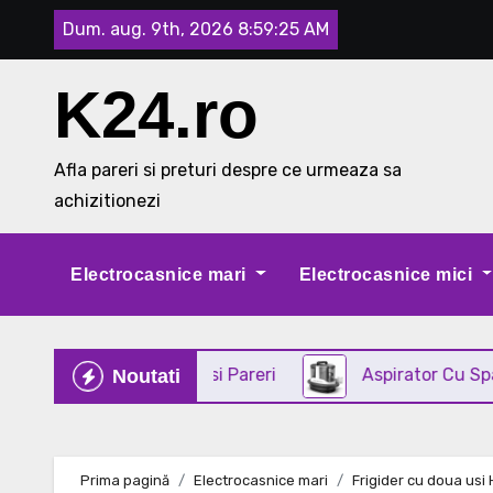
Skip
Dum. aug. 9th, 2026
8:59:26 AM
to
content
K24.ro
Afla pareri si preturi despre ce urmeaza sa
achizitionezi
Electrocasnice mari
Electrocasnice mici
din INOX Review si Pareri
Aspirator Cu Spalare 3 I
Noutati
Prima pagină
Electrocasnice mari
Frigider cu doua usi