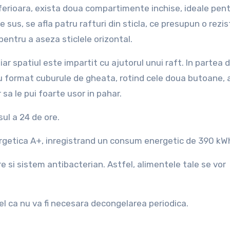
ferioara, exista doua compartimente inchise, ideale pen
e sus, se afla patru rafturi din sticla, ce presupun o rezi
 pentru a aseza sticlele orizontal.
iar spatiul este impartit cu ajutorul unui raft. In partea 
au format cuburule de gheata, rotind cele doua butoane,
 sa le pui foarte usor in pahar.
ul a 24 de ore.
nergetica A+, inregistrand un consum energetic de 390 kW
 si sistem antibacterian. Astfel, alimentele tale se vor
l ca nu va fi necesara decongelarea periodica.