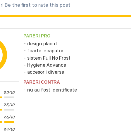
! Be the first to rate this post.
PARERI PRO
design placut
foarte incapator
sistem Full No Frost
Hygiene Advance
accesorii diverse
PARERI CONTRA
nu au fost identificate
9.0/10
9.3/10
9.6/10
9.4/10