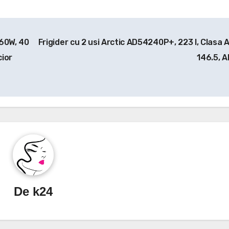
 60W, 40
Frigider cu 2 usi Arctic AD54240P+, 223 l, Clasa A
cior
146.5, A
De
k24