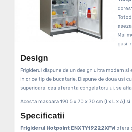
dorest
Totoda
aseza 
Mai mu
gasi i
Design
Frigiderul dispune de un design ultra modern si 
in orice tip de bucatarie. Dispune de doua usi 
superioara, cea aferenta congelatorului, se afl
Acesta masoara 190.5 x 70 x 70 cm (l x L x A) si
Specificatii
Frigiderul Hotpoint ENXTY19222XFW
ofera 