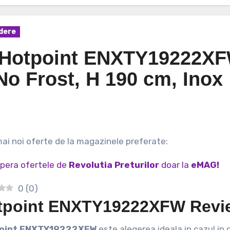
idere
i Hotpoint ENXTY19222XF
 No Frost, H 190 cm, Inox
 mai noi oferte de la magazinele preferate:
pera ofertele de
Revolutia Preturilor
doar la
eMAG!
0
(
0
)
tpoint ENXTY19222XFW Revi
point ENXTY19222XFW
este alegerea ideala in cazul in c