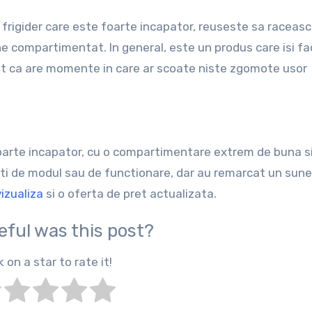
frigider care este foarte incapator, reuseste sa raceas
e compartimentat. In general, este un produs care isi fa
at ca are momente in care ar scoate niste zgomote usor
foarte incapator, cu o compartimentare extrem de buna si
miti de modul sau de functionare, dar au remarcat un sun
vizualiza
si o oferta de pret actualizata.
eful was this post?
k on a star to rate it!