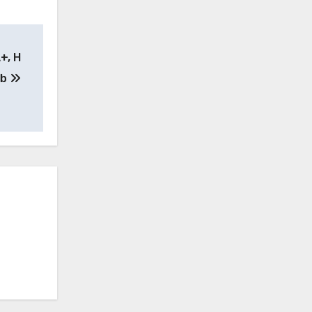
+, H
lb