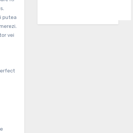
s.
ti putea
omerezi.
tor vei
perfect
te