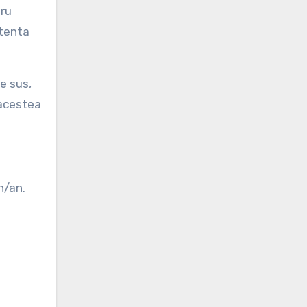
tru
stenta
de sus,
 acestea
h/an.