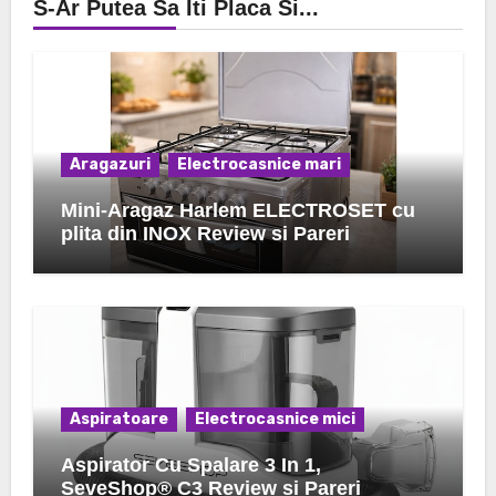
S-Ar Putea Sa Iti Placa Si...
Aragazuri
Electrocasnice mari
Mini-Aragaz Harlem ELECTROSET cu
plita din INOX Review si Pareri
Aspiratoare
Electrocasnice mici
Aspirator Cu Spalare 3 In 1,
SeveShop® C3 Review si Pareri