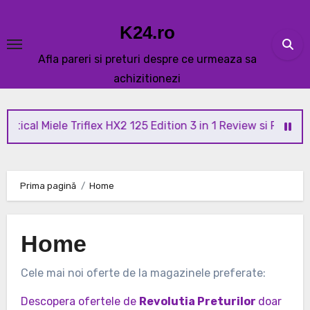
Skip
to
K24.ro
content
Afla pareri si preturi despre ce urmeaza sa
achizitionezi
tical Miele Triflex HX2 125 Edition 3 in 1 Review si Pareri
Prima pagină
Home
Home
Cele mai noi oferte de la magazinele preferate:
Descopera ofertele de
Revolutia Preturilor
doar